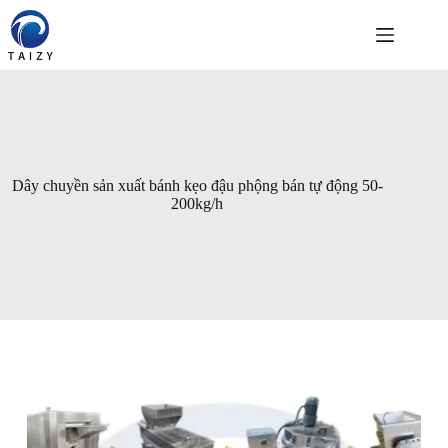
Chuyển
đến
phần
nội
dung
Dây chuyền sản xuất bánh kẹo đậu phộng bán tự động 50-
200kg/h