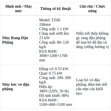
Hình ảnh / Máy
Ghi chú / Chức
Thông số kỹ thuật
móc
năng
Model: TZM-
1Motor
Công suất: 1.1 kW
Công suất sưởi ấm:
Điện trở; thép không
Máy Rang Đậu
23 kW
gỉ; rang đậu phộng
Phộng
Công suất: 80–120
để loại bỏ độ ẩm và
kg/h
tăng cường hương vị
Kích thước:
3000×1200×1700
mm
Động cơ: 0.55 kW
Quạt: 0.75 kW
Công suất: 200–300
Loại bỏ vỏ đậu
kg/h
Máy bóc vỏ đậu
phộng; đảm bảo kết
Điện áp:
phộng
cấu mịn của khối
380V/220V, 50 Hz
kẹo
Độ tinh khiết: 98%
Kích thước:
1100×400×1100 mm