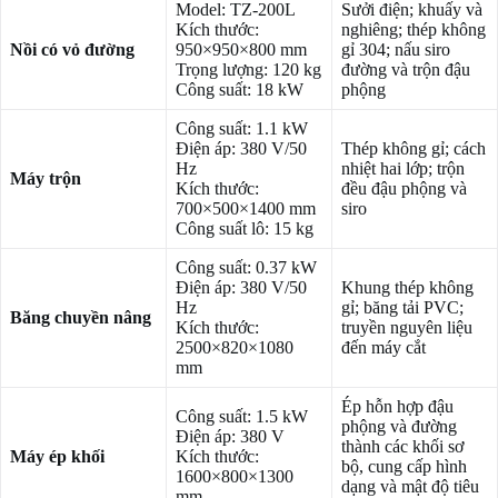
Model: TZ-200L
Sưởi điện; khuấy và
Kích thước:
nghiêng; thép không
Nồi có vỏ đường
950×950×800 mm
gỉ 304; nấu siro
Trọng lượng: 120 kg
đường và trộn đậu
Công suất: 18 kW
phộng
Công suất: 1.1 kW
Điện áp: 380 V/50
Thép không gỉ; cách
Hz
nhiệt hai lớp; trộn
Máy trộn
Kích thước:
đều đậu phộng và
700×500×1400 mm
siro
Công suất lô: 15 kg
Công suất: 0.37 kW
Điện áp: 380 V/50
Khung thép không
Hz
gỉ; băng tải PVC;
Băng chuyền nâng
Kích thước:
truyền nguyên liệu
2500×820×1080
đến máy cắt
mm
Ép hỗn hợp đậu
Công suất: 1.5 kW
phộng và đường
Điện áp: 380 V
thành các khối sơ
Máy ép khối
Kích thước:
bộ, cung cấp hình
1600×800×1300
dạng và mật độ tiêu
mm