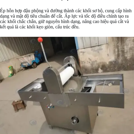
Ép hỗn hợp đậu phộng và đường thành các khối sơ bộ, cung cấp hình
dạng và mật độ tiêu chuẩn để cắt. Áp lực và tốc độ điều chỉnh tạo ra
các khối chắc chắn, giữ nguyên hình dạng, nâng cao hiệu quả cắt và
kết quả là các khối kẹo giòn, cấu trúc đều.