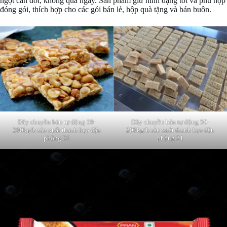
ngọt cân đối, không quá ngấy. Sản phẩm giữ hình dạng tốt và phù hợp
đóng gói, thích hợp cho các gói bán lẻ, hộp quà tặng và bán buôn.
Dây chuyền bán tự động 50-
Dây chuyền bán tự động 50-
200kg/h sản xuất thanh kẹo đậu
200kg/h sản xuất thanh kẹo đậu
phộng 20
phộng 21