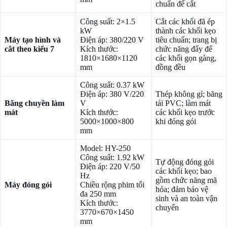
chuẩn để cắt
Công suất: 2×1.5
Cắt các khối đã ép
kW
thành các khối kẹo
Máy tạo hình và
Điện áp: 380/220 V
tiêu chuẩn; trang bị
cắt theo kiểu 7
Kích thước:
chức năng đẩy để
1810×1680×1120
các khối gọn gàng,
mm
đồng đều
Công suất: 0.37 kW
Điện áp: 380 V/220
Thép không gỉ; băng
Băng chuyền làm
V
tải PVC; làm mát
mát
Kích thước:
các khối kẹo trước
5000×1000×800
khi đóng gói
mm
Model: HY-250
Công suất: 1.92 kW
Tự động đóng gói
Điện áp: 220 V/50
các khối kẹo; bao
Hz
gồm chức năng mã
Máy đóng gói
Chiều rộng phim tối
hóa; đảm bảo vệ
đa 250 mm
sinh và an toàn vận
Kích thước:
chuyển
3770×670×1450
mm