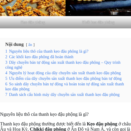
Kẹo đậu phộng
Khối kẹo đậu phộng
Nội dung
ẩn
1
Nguyên liệu thô của thanh kẹo đậu phộng là gì?
2
Các khối kẹo đậu phộng đã hoàn thành
3
Dây chuyền bán tự động sản xuất thanh kẹo đậu phộng – Quy trình
công nghệ
4
Nguyên lý hoạt động của dây chuyền sản xuất thanh kẹo đậu phộng
5
Ưu điểm của dây chuyền sản xuất thanh kẹo đậu phộng bán tự động
6
So sánh dây chuyền bán tự động và hoàn toàn tự động sản xuất thanh
kẹo đậu phộng
7
Danh sách cấu hình máy dây chuyền sản xuất thanh kẹo đậu phộng
Nguyên liệu thô của thanh kẹo đậu phộng là gì?
Thanh kẹo đậu phộng thường được biết đến là
Kẹo đậu phộng
ở châu
Âu và Hoa Kỳ,
Chikki đậu phộng
ở Ấn Độ và Nam Á, và còn gọi là