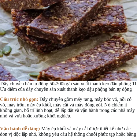
Dây chuyền bán tự động 50-200kg/h sản xuất thanh kẹo đậu phộng 11
Ưu điểm của dây chuyền sản xuất thanh kẹo đậu phộng bán tự động
Cấu trúc nhỏ gọn:
Dây chuyền gồm máy rang, máy bóc vỏ, nồi có
vỏ, máy trộn, máy ép khối, máy cắt và máy đóng gói. Nó chiếm ít
không gian, bố trí linh hoạt, dễ lắp đặt và vận hành trong các nhà máy
nhỏ và vừa hoặc xưởng khởi nghiệp.
Vận hành dễ dàng:
Máy ép khối và máy cắt được thiết kế như các
đơn vị độc lập nhỏ, không yêu cầu hệ thống chuỗi phức tạp hoặc băng