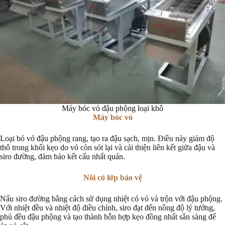
Máy bóc vỏ đậu phộng loại khô
Máy bóc vỏ
Loại bỏ vỏ đậu phộng rang, tạo ra đậu sạch, mịn. Điều này giảm độ
thô trong khối kẹo do vỏ còn sót lại và cải thiện liên kết giữa đậu và
siro đường, đảm bảo kết cấu nhất quán.
Nồi có lớp bảo vệ
Nấu siro đường bằng cách sử dụng nhiệt có vỏ và trộn với đậu phộng.
Với nhiệt đều và nhiệt độ điều chỉnh, siro đạt đến nồng độ lý tưởng,
phủ đều đậu phộng và tạo thành hỗn hợp kẹo đồng nhất sẵn sàng để