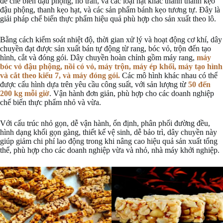
để chế biến đậu phộng, hồ trăn, và các loại hạt khác thành thanh kẹo
đậu phộng, thanh kẹo hạt, và các sản phẩm bánh kẹo tương tự. Đây là
giải pháp chế biến thực phẩm hiệu quả phù hợp cho sản xuất theo lô.
Bằng cách kiểm soát nhiệt độ, thời gian xử lý và hoạt động cơ khí, dây
chuyền đạt được sản xuất bán tự động từ rang, bóc vỏ, trộn đến tạo
hình, cắt và đóng gói. Dây chuyền hoàn chỉnh gồm máy rang,
máy
bóc vỏ đậu phộng, nồi có vỏ, máy trộn, máy ép khối, máy tạo hình
và cắt theo kiểu 7, và máy đóng gói.
Các mô hình khác nhau có thể
được cấu hình dựa trên yêu cầu công suất, với sản lượng từ
50 đến
200 kg mỗi giờ
. Vận hành đơn giản, phù hợp cho các doanh nghiệp
chế biến thực phẩm nhỏ và vừa.
Với cấu trúc nhỏ gọn, dễ vận hành, ổn định, phân phối đường đều,
hình dạng khối gọn gàng, thiết kế vệ sinh, dễ bảo trì, dây chuyền này
giúp giảm chi phí lao động trong khi nâng cao hiệu quả sản xuất tổng
thể, phù hợp cho các doanh nghiệp vừa và nhỏ, nhà máy khởi nghiệp.