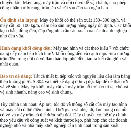
chuyền lớn. Máy rang, máy trộn và nồi có vỏ dễ vận hành, cho phép
công nhân xử lý rang, trộn, ép và cắt sau đào tạo ngắn hạn.
Ổn định sản lượng
:
Máy ép khối có thể sản xuất 150–300 kg/h, và
máy cắt 50–100 kg/h, đảm bảo sản lượng hàng ngày ổn định. Các khối
kẹo chắc, đồng đều, đáp ứng nhu cầu sản xuất của các doanh nghiệp
nhỏ đến vừa.
Hình dạng khối đồng đều:
Máy tạo hình và cắt theo kiểu 7 với chức
năng đẩy đảm bảo kích thước khối đồng đều và cạnh mịn. Siro đường
trộn đều trong nồi có vỏ đảm bảo lớp phủ đều, tạo ra kết cấu giòn và
nhất quán.
Bảo trì dễ dàng:
Tất cả thiết bị tiếp xúc với nguyên liệu đều làm bằng
thép không gỉ SUS 304 và thiết kế dạng đơn vị độc lập để dễ tháo rời
và vệ sinh. Máy ép khối, máy cắt và máy trộn hỗ trợ bảo trì tại chỗ và
vệ sinh nhanh, nâng cao vệ sinh chung.
Tùy chỉnh linh hoạt: Áp lực, tốc độ và thông số cắt của máy tạo hình
và máy cắt có thể điều chỉnh. Thời gian và nhiệt độ làm nóng của nồi
có vỏ và máy trộn có thể được sửa đổi. Dây chuyền có thể tùy chỉnh
theo yêu cầu về công suất và kích thước kẹo, phù hợp cho các doanh
nghiệp nhỏ và nhà máy khởi nghiệp cần linh hoạt trong sản xuất.