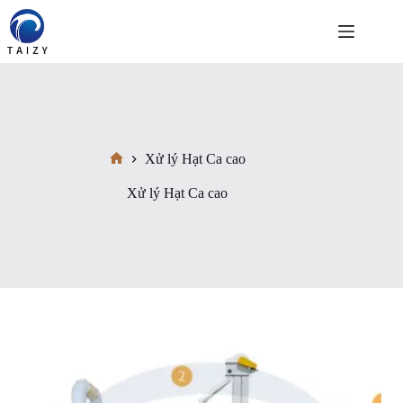
Chuyển
đến
phần
nội
dung
Xử lý Hạt Ca cao
Trang
chủ
Xử lý Hạt Ca cao