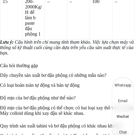
15
200-
–
–
100
–
2000Kg/
H để
làm b
paste
đậu
phộng 1
Lưu ý:
Cấu hình trên chỉ mang tính tham khảo. Việc lựa chọn máy và
thông số kỹ thuật cuối cùng cần dựa trên yêu cầu sản xuất thực tế của
bạn.
Câu hỏi thường gặp
Dây chuyền sản xuất bơ đậu phộng có những mẫu nào?
Có loại hoàn toàn tự động và bán tự động
Whatsapp
Độ mịn của bơ đậu phộng như thế nào?
Email
Độ mịn của bơ đậu phộng có thể chọn; có hai loại xay thô và xay mịn.
Máy colloid dùng khi xay đậu sẽ khác nhau.
Wechat
Quy trình sản xuất tahini và bơ đậu phộng có khác nhau không?
Chat