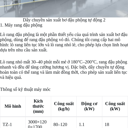
Dây chuyền sản xuất bơ đậu phộng tự động 2
1. Máy rang đậu phộng
Lò rang đậu phộng là một phần thiết yếu của quá trình sản xuất bơ đậu
phộng, dùng để rang đậu phộng vỏ đỏ. Chúng tôi cung cấp hai mô
hình: lò rang liên tục lớn và lò rang nhỏ lẻ, cho phép lựa chọn linh hoạt
dựa trên nhu cầu sản xuất.
Lò rang nhỏ mất 30–40 phút mỗi mẻ ở 180°C–200°C, rang đậu phộng
nhanh và đều để tăng cường hương vị. Đặc biệt, dây chuyền tự động
hoàn toàn có thể rang và làm mát đồng thời, cho phép sản xuất liên tục
và hiệu quả.
Thông số kỹ thuật máy móc
Kích
Công suất
Động cơ
Công suất
Mô hình
thước
(kg/h)
(kW)
(kW)
(mm)
3000×120
TZ-1
80–120
1.1
18
0×1700