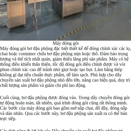
Máy đóng gói
Máy đóng gói bơ đậu phộng đặc biệt thiết kế để đóng chính xác các lọ,
chai hoặc container chứa bơ đậu phộng mịn hoặc thô. Đảm bảo trọng
lượng và thể tích nhất quán, giảm thiểu lãng phí sản phẩm. Máy có hệ
thống điều khiển thân thiện, tốc độ đóng gói điều chỉnh được và vòi
phun chính xác cao để tránh nhỏ giọt hoặc tạo bọt. Làm bằng thép
không gỉ đạt tiêu chuẩn thực phẩm, dễ làm sạch. Phù hợp cho dây
chuyền sản xuất bơ đậu phộng nhỏ đến lớn, nâng cao hiệu quả, duy trì
chất lượng sản phẩm và giảm chi phí lao động.
Cuối cùng, bơ đậu phộng được đóng vào. Trong dây chuyền đóng gói
tự động hoàn toàn, tất nhiên, quá trình đóng gói cũng rất thông minh.
Các bước của máy đóng gói bao gồm mở nắp chai, đổ đầy, đóng nắp
và dán nhãn. Qua các bước này, bơ đậu phộng sản xuất ra có thể bán
trực tiếp.
Các tính năng & lợi ích của Dây chuyền sản xuất bơ đậu phộng tự