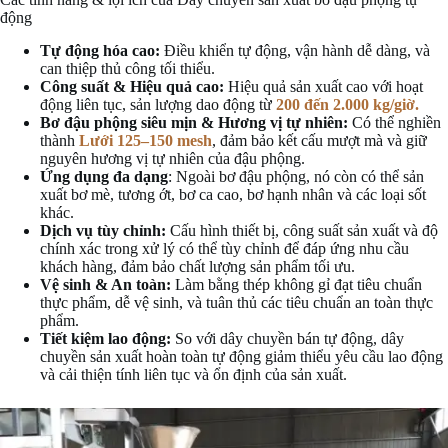
động
Tự động hóa cao:
Điều khiển tự động, vận hành dễ dàng, và
can thiệp thủ công tối thiểu.
Công suất & Hiệu quả cao:
Hiệu quả sản xuất cao với hoạt
động liên tục, sản lượng dao động từ
200 đến 2.000 kg/giờ.
Bơ đậu phộng siêu mịn & Hương vị tự nhiên:
Có thể nghiền
thành
Lưới 125–150 mesh
, đảm bảo kết cấu mượt mà và giữ
nguyên hương vị tự nhiên của đậu phộng.
Ứng dụng đa dạng
: Ngoài bơ đậu phộng, nó còn có thể sản
xuất bơ mè, tương ớt, bơ ca cao, bơ hạnh nhân và các loại sốt
khác.
Dịch vụ tùy chỉnh:
Cấu hình thiết bị, công suất sản xuất và độ
chính xác trong xử lý có thể tùy chỉnh để đáp ứng nhu cầu
khách hàng, đảm bảo chất lượng sản phẩm tối ưu.
Vệ sinh & An toàn:
Làm bằng thép không gỉ đạt tiêu chuẩn
thực phẩm, dễ vệ sinh, và tuân thủ các tiêu chuẩn an toàn thực
phẩm.
Tiết kiệm lao động:
So với dây chuyền bán tự động, dây
chuyền sản xuất hoàn toàn tự động giảm thiểu yêu cầu lao động
và cải thiện tính liên tục và ổn định của sản xuất.