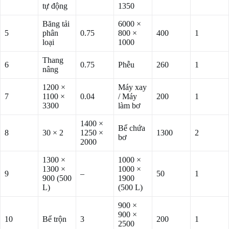
tự động
1350
Băng tải
6000 ×
5
phân
0.75
800 ×
400
1
loại
1000
Thang
6
0.75
Phễu
260
1
nâng
1200 ×
Máy xay
7
1100 ×
0.04
/ Máy
200
1
3300
làm bơ
1400 ×
Bể chứa
8
30 × 2
1250 ×
1300
2
bơ
2000
1300 ×
1000 ×
1300 ×
1000 ×
9
–
50
1
900 (500
1900
L)
(500 L)
900 ×
900 ×
10
Bể trộn
3
200
1
2500