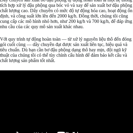
tích hợp xử lý đậu phộng qua bóc vỏ và xay để sản xuất bơ đậu phộng
chất lượng cao. Dây chuyền có mức độ tự động hóa cao, hoạt động ổn
định, và công suất lớn lên đến 2000 kg/h. Đồng thời, chúng tôi cũng
cung cấp các mô hình nhỏ hơn, như 200 kg/h và 700 kg/h, để đáp ứng
nhu cầu của các quy mô sản xuất khác nhau.
Với quy trình tự động hoàn toàn — từ xử lý nguyên liệu thô đến đóng
gói cuối cùng — dây chuyền đạt được sản xuất liên tục, hiệu quả và
tiêu chuẩn. Dù bạn cần bơ đậu phộng dạng thô hay mịn, đội ngũ kỹ
thuật của chúng tôi có thể tùy chỉnh cấu hình để đảm bảo kết cấu và
chất lượng sản phẩm tốt nhất.