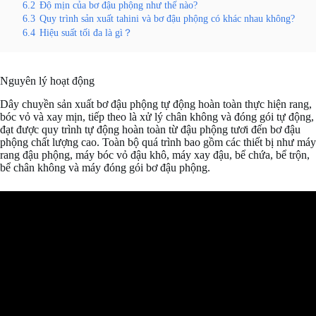
6.2
Độ mịn của bơ đậu phộng như thế nào?
6.3
Quy trình sản xuất tahini và bơ đậu phộng có khác nhau không?
6.4
Hiệu suất tối đa là gì？
Nguyên lý hoạt động
Dây chuyền sản xuất bơ đậu phộng tự động hoàn toàn thực hiện rang,
bóc vỏ và xay mịn, tiếp theo là xử lý chân không và đóng gói tự động,
đạt được quy trình tự động hoàn toàn từ đậu phộng tươi đến bơ đậu
phộng chất lượng cao. Toàn bộ quá trình bao gồm các thiết bị như máy
rang đậu phộng, máy bóc vỏ đậu khô, máy xay đậu, bể chứa, bể trộn,
bể chân không và máy đóng gói bơ đậu phộng.