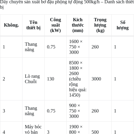
Dây chuyền sản xuất bơ đậu phộng tự động 500kg/h – Danh sách thiết
bị
Công
Kích
Trọng
Tên
Số
Không.
suất
thước
lượng
thiết bị
lượng
(kW)
(mm)
(kg)
1600 ×
Thang
1
0.75
750 ×
260
1
nâng
3000
8500 ×
1800 ×
2600
Lò rang
2
130
(chiều
3000
1
Chuỗi
rộng
hiệu quả:
1450)
900 ×
Thang
3
0.75
750 ×
260
1
nâng
3000
Máy bóc
1900 ×
4
vỏ bán
3
800 ×
500
1