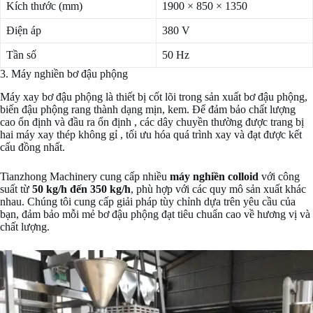
Kích thước (mm)
1900 × 850 × 1350
Điện áp
380 V
Tần số
50 Hz
3. Máy nghiền bơ đậu phộng
Máy xay bơ đậu phộng là thiết bị cốt lõi trong sản xuất bơ đậu phộng,
biến đậu phộng rang thành dạng mịn, kem. Để đảm bảo chất lượng
cao ổn định và đầu ra ổn định , các dây chuyền thường được trang bị
hai máy xay thép không gỉ , tối ưu hóa quá trình xay và đạt được kết
cấu đồng nhất.
Tianzhong Machinery cung cấp nhiều
máy nghiền colloid
với công
suất từ
50 kg/h đến 350 kg/h
, phù hợp với các quy mô sản xuất khác
nhau. Chúng tôi cung cấp giải pháp tùy chỉnh dựa trên yêu cầu của
bạn, đảm bảo mỗi mẻ bơ đậu phộng đạt tiêu chuẩn cao về hương vị và
chất lượng.