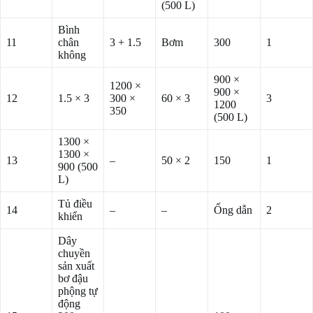
(500 L)
Bình
11
chân
3 + 1.5
Bơm
300
1
không
900 ×
1200 ×
900 ×
12
1.5 × 3
300 ×
60 × 3
3
1200
350
(500 L)
1300 ×
1300 ×
13
–
50 × 2
150
1
900 (500
L)
Tủ điều
14
–
–
Ống dẫn
2
khiển
Dây
chuyền
sản xuất
bơ đậu
phộng tự
động