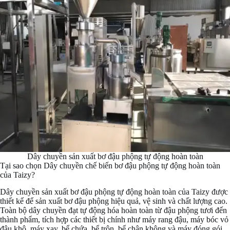
Dây chuyền sản xuất bơ đậu phộng tự động hoàn toàn
Tại sao chọn Dây chuyền chế biến bơ đậu phộng tự động hoàn toàn
của Taizy?
Dây chuyền sản xuất bơ đậu phộng tự động hoàn toàn của Taizy được
thiết kế để sản xuất bơ đậu phộng hiệu quả, vệ sinh và chất lượng cao.
Toàn bộ dây chuyền đạt tự động hóa hoàn toàn từ đậu phộng tươi đến
thành phẩm, tích hợp các thiết bị chính như máy rang đậu, máy bóc vỏ
đậu khô, máy xay, bể chứa, bể trộn, bể chân không và máy đóng gói