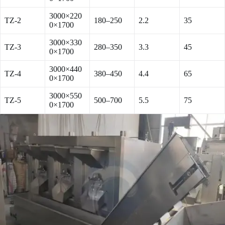
3000×220
TZ-2
180–250
2.2
35
0×1700
3000×330
TZ-3
280–350
3.3
45
0×1700
3000×440
TZ-4
380–450
4.4
65
0×1700
3000×550
TZ-5
500–700
5.5
75
0×1700