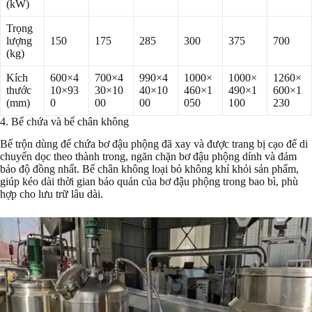
(kW)
Trọng
lượng
150
175
285
300
375
700
(kg)
Kích
600×4
700×4
990×4
1000×
1000×
1260×
thước
10×93
30×10
40×10
460×1
490×1
600×1
(mm)
0
00
00
050
100
230
4. Bể chứa và bể chân không
Bể trộn dùng để chứa bơ đậu phộng đã xay và được trang bị cạo để di
chuyển dọc theo thành trong, ngăn chặn bơ đậu phộng dính và đảm
bảo độ đồng nhất. Bể chân không loại bỏ không khí khỏi sản phẩm,
giúp kéo dài thời gian bảo quản của bơ đậu phộng trong bao bì, phù
hợp cho lưu trữ lâu dài.