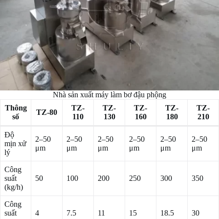
Nhà sản xuất máy làm bơ đậu phộng
Thông
TZ-
TZ-
TZ-
TZ-
TZ-
TZ-80
số
110
130
160
180
210
Độ
2–50
2–50
2–50
2–50
2–50
2–50
mịn xử
μm
μm
μm
μm
μm
μm
lý
Công
suất
50
100
200
250
300
350
(kg/h)
Công
suất
4
7.5
11
15
18.5
30