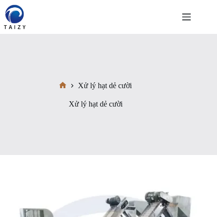
Chuyển
đến
phần
nội
dung
Xử lý hạt dẻ cười
Trang
chủ
Xử lý hạt dẻ cười