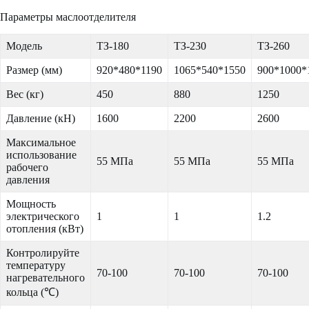
Параметры маслоотделителя
Модель
ТЗ-180
ТЗ-230
ТЗ-260
Размер (мм)
920*480*1190
1065*540*1550
900*1000*
Вес (кг)
450
880
1250
Давление (кН)
1600
2200
2600
Максимальное
использование
55 МПа
55 МПа
55 МПа
рабочего
давления
Мощность
электрического
1
1
1.2
отопления (кВт)
Контролируйте
температуру
70-100
70-100
70-100
нагревательного
кольца (℃)