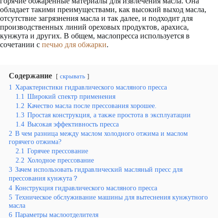
горячие обжаренные материалы для извлечения масла. Она
обладает такими преимуществами, как высокий выход масла,
отсутствие загрязнения масла и так далее, и подходит для
производственных линий ореховых продуктов, арахиса,
кунжута и других. В общем, маслопресса используется в
сочетании с
печью для обжарки
.
Содержание
скрывать
1
Характеристики гидравлического масляного пресса
1.1
Широкий спектр применения
1.2
Качество масла после прессования хорошее.
1.3
Простая конструкция, а также простота в эксплуатации
1.4
Высокая эффективность пресса
2
В чем разница между маслом холодного отжима и маслом
горячего отжима?
2.1
Горячее прессование
2.2
Холодное прессование
3
Зачем использовать гидравлический масляный пресс для
прессования кунжута？
4
Конструкция гидравлического масляного пресса
5
Техническое обслуживание машины для вытеснения кунжутного
масла
6
Параметры маслоотделителя