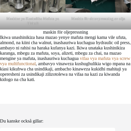
Mashine ya Kusindika Mafuta ya
Maskin för skruvpressning av olja
Hidroli
maskin för oljepressning
Ikiwa unashinikiza hasa mazao yenye mafuta mengi kama vile ufuta,
almond, na kiini cha walnut, inashauriwa kuchagua hydraulic oil press,
ambayo ni rahisi na haraka kufanya kazi. Ikiwa unataka kushinikiza
karanga, mbegu za mafuta, soya, alizeti, mbegu za chai, na mazao
mengine ya mafuta, inashauriwa kuchagua
vifaa vya mafuta vya screw
vya multifunctional
, ambavyo vinaweza kushughulikia wigo mpana na
kiasi kikubwa cha usindikaji, ambacho kinaweza kukidhi mahitaji ya
operesheni za usindikaji zilizotolewa na vifaa na kazi za kiwanda
kidogo na cha kati.
Du kanske också gillar: