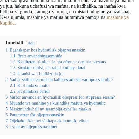
zilizokaangwa moto ili kutoa mafuta. Ina faida za mavuno ya mafuta
ya juu, hakuna uchafuzi wa mafuta, na kadhalika, na inafaa kwa
bidhaa za punda, karanga za ufuta, na mistari mingine ya uzalishaji.
Kwa ujumla, mashine ya mafuta hutumiwa pamoja na
mashine ya
kupikia
.
Innehåll
dölj
1
Egenskaper hos hydraulisk oljepressmaskin
1.1
Brett användningsområde
1.2
Kvaliteten på oljan är bra efter att den har pressats.
1.3
Struktur rahisi, pia rahisi kufanya kazi
1.4
Ufanisi wa shinikizo la juu
2
Vad är skillnaden mellan kallpressad och varmpressad olja?
2.1
Kushinikiza moto
2.2
Kushinikiza baridi
3
Varför använda en hydraulisk oljepress för att pressa sesam?
4
Muundo wa mashine ya kusindika mafuta ya hydraulic
5
Maskinunderhåll av sesamolja expeller maskin
6
Parametrar för oljepressmaskin
7
Oljekakor kan också skapa ekonomiskt värde
8
Typer av oljepressmaskiner