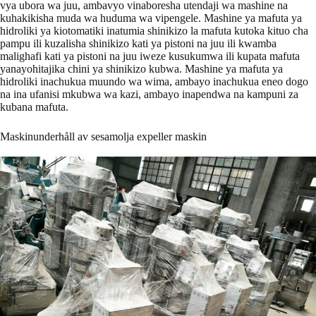
vya ubora wa juu, ambavyo vinaboresha utendaji wa mashine na
kuhakikisha muda wa huduma wa vipengele. Mashine ya mafuta ya
hidroliki ya kiotomatiki inatumia shinikizo la mafuta kutoka kituo cha
pampu ili kuzalisha shinikizo kati ya pistoni na juu ili kwamba
malighafi kati ya pistoni na juu iweze kusukumwa ili kupata mafuta
yanayohitajika chini ya shinikizo kubwa. Mashine ya mafuta ya
hidroliki inachukua muundo wa wima, ambayo inachukua eneo dogo
na ina ufanisi mkubwa wa kazi, ambayo inapendwa na kampuni za
kubana mafuta.
Maskinunderhåll av sesamolja expeller maskin