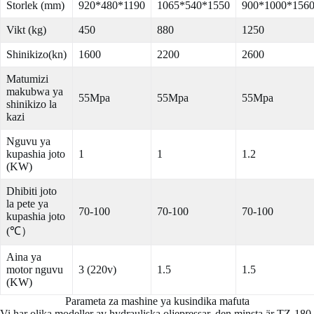
Storlek (mm)
920*480*1190
1065*540*1550
900*1000*156
Vikt (kg)
450
880
1250
Shinikizo(kn)
1600
2200
2600
Matumizi
makubwa ya
55Mpa
55Mpa
55Mpa
shinikizo la
kazi
Nguvu ya
kupashia joto
1
1
1.2
(KW)
Dhibiti joto
la pete ya
70-100
70-100
70-100
kupashia joto
(℃）
Aina ya
motor nguvu
3 (220v)
1.5
1.5
(KW)
Parameta za mashine ya kusindika mafuta
Vi har olika modeller av hydrauliska oljepressar, den minsta är TZ-180