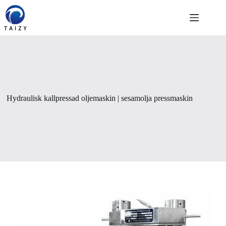
Skip
to
content
Hydraulisk kallpressad oljemaskin | sesamolja pressmaskin