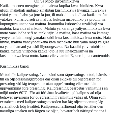
Oli ya Moto iliyoshinikizwa
Katika maeneo mengine, pia inaitwa kupika kwa shinikizo. Kwa
ufupi, malighafi ambazo zinahitaji kushinikizwa kwanza huwekwa
chini ya matibabu ya joto la juu, ili mabadiliko kadhaa katika mafuta
yatokee, kuharibu seli za mafuta, kukuza mabadiliko ya protini, na
kupunguza unene wa mafuta. Inatumika kuboresha uzalishaji wa
mafuta. kawaida ni mkono. Mafuta ya karanga yaliyoshinikizwa kwa
moto yana ladha safi na tanki tajiri la mafuta, hasa mafuta ya karanga
yenye mafuta mengi yanafaa zaidi kwa kushinikizwa kwa moto. Hata
hivyo, mafuta yanayopatikana kwa mchakato huu yana rangi ya giza
na yana thamani ya asidi iliyoongezeka. Na baadhi ya virutubisho
katika mafuta vitapotea katika joto la juu linalozalishwa na
kushinikizwa kwa moto. kama vile vitamini E, steroli, na carotenoids.
Kushinikiza baridi
Metod för kallpressning, även känd som råpressningsmetod, hänvisar
till en oljepressningsprocess där oljan skickas till oljepressen för
pressning vid låg temperatur utan uppvärmning eller med lätt
uppvärmning före pressning. Kallpressning bearbetas vanligtvis i en
miljö under 60°C. För att förbättra kvaliteten på kallpressad olja
behöver råvarorna för oljepressning vanligtvis väljas ut. Oljan som
extraheras med kallpressningsmetoden har låg oljetemperatur, låg
syrahalt och hög kvalitet. Kallpressad raffinerad olja behåller den
naturliga smaken och färgen av oljan, bevarar helt näringsämnena i