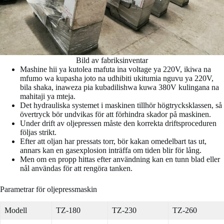
Bild av fabriksinventar
Mashine hii ya kutolea mafuta ina voltage ya 220V, ikiwa na
mfumo wa kupasha joto na udhibiti ukitumia nguvu ya 220V,
bila shaka, inaweza pia kubadilishwa kuwa 380V kulingana na
mahitaji ya mteja.
Det hydrauliska systemet i maskinen tillhör högtrycksklassen, så
övertryck bör undvikas för att förhindra skador på maskinen.
Under drift av oljepressen måste den korrekta driftsproceduren
följas strikt.
Efter att oljan har pressats torr, bör kakan omedelbart tas ut,
annars kan en gasexplosion inträffa om tiden blir för lång.
Men om en propp hittas efter användning kan en tunn blad eller
nål användas för att rengöra tanken.
Parametrar för oljepressmaskin
Modell
TZ-180
TZ-230
TZ-260