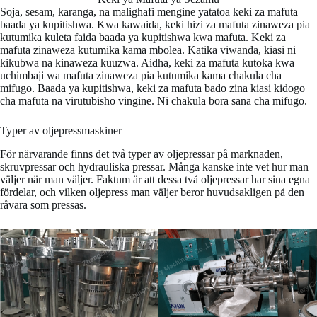
Soja, sesam, karanga, na malighafi mengine yatatoa keki za mafuta
baada ya kupitishwa. Kwa kawaida, keki hizi za mafuta zinaweza pia
kutumika kuleta faida baada ya kupitishwa kwa mafuta. Keki za
mafuta zinaweza kutumika kama mbolea. Katika viwanda, kiasi ni
kikubwa na kinaweza kuuzwa. Aidha, keki za mafuta kutoka kwa
uchimbaji wa mafuta zinaweza pia kutumika kama chakula cha
mifugo. Baada ya kupitishwa, keki za mafuta bado zina kiasi kidogo
cha mafuta na virutubisho vingine. Ni chakula bora sana cha mifugo.
Typer av oljepressmaskiner
För närvarande finns det två typer av oljepressar på marknaden,
skruvpressar och hydrauliska pressar. Många kanske inte vet hur man
väljer när man väljer. Faktum är att dessa två oljepressar har sina egna
fördelar, och vilken oljepress man väljer beror huvudsakligen på den
råvara som pressas.