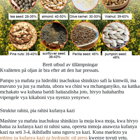
Brett utbud av tillämpningar
Kvaliteten på oljan är bra efter att den har pressats.
Pampu ya mafuta ya hidroliki inachukua shinikizo safi la kimwili, ina
mavuno ya juu ya mafuta, ubora wa chini wa mchanganyiko, na katika
mchakato wa kubana baridi haitazalisha joto, hivyo haitaharibu
vipengele vya kikaboni vya nyenzo yenyewe.
Struktur rahisi, pia rahisi kufanya kazi
Mashine ya mafuta inachukua shinikizo la moja kwa moja, kwa hivyo
hatua za kufanya kazi ni rahisi sana, opereta mmoja anaweza kufanya
kazi na seti 3-4, ikihifadhi sana nguvu ya kazi. Kuna maelezo ya
mbinu za kufanya kazi za hydraulic oil press
kwenye tovuti yetu.