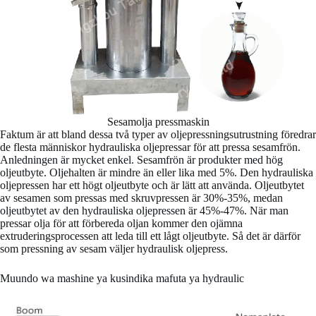
Sesamolja pressmaskin
Faktum är att bland dessa två typer av oljepressningsutrustning föredrar
de flesta människor hydrauliska oljepressar för att pressa sesamfrön.
Anledningen är mycket enkel. Sesamfrön är produkter med hög
oljeutbyte. Oljehalten är mindre än eller lika med 5%. Den hydrauliska
oljepressen har ett högt oljeutbyte och är lätt att använda. Oljeutbytet
av sesamen som pressas med skruvpressen är 30%-35%, medan
oljeutbytet av den hydrauliska oljepressen är 45%-47%. När man
pressar olja för att förbereda oljan kommer den ojämna
extruderingsprocessen att leda till ett lågt oljeutbyte. Så det är därför
som pressning av sesam väljer hydraulisk oljepress.
Muundo wa mashine ya kusindika mafuta ya hydraulic