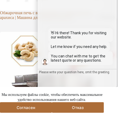
Обжарочная печь с вращающимся покрытием для
арахиса | Машина для покрытия арахиса
Whatsapp
Email
👋 Hi there! Thank you for visiting
our website.
Wechat
Let me know if you need any help.
1
You can chat with me to get the
Chat
latest quote or any questions.
Send
Мы используем файлы cookie, чтобы обеспечить максимальное
удобство использования нашего веб-сайта.
Согласен
Отказ
Согласен
Отказ