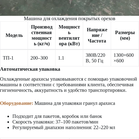
Машина для охлаждения покрытых орехов
Производ
Мощност
Напряже
ственная
ь
Размеры
Модель
ние /
мощност
вентилят
(мм)
Частота
ь (кг/ч)
ора (кВт)
380В/220
1300×600
ТП-1
200–300
1.1
В, 50 Гц
×600
Автоматическая упаковка
Охлажденные арахисы упаковываются с помощью упаковочной
машины в соответствии с требованиями клиента, обеспечивая
гигиеничность, аккуратность и удобство транспортировки.
Оборудование:
Машина для упаковки гранул арахиса
Подходит для пакетов, коробок или банок
Скорость упаковки: 37–100 пакетов/мин
Регулируемый диапазон наполнения: 22–220 мл