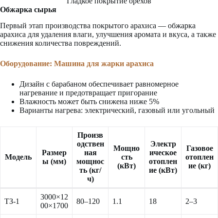
Гладкое покрытие орехов
Обжарка сырья
Первый этап производства покрытого арахиса — обжарка
арахиса для удаления влаги, улучшения аромата и вкуса, а также
снижения количества повреждений.
Оборудование:
Машина для жарки арахиса
Дизайн с барабаном обеспечивает равномерное
нагревание и предотвращает пригорание
Влажность может быть снижена ниже 5%
Варианты нагрева: электрический, газовый или угольный
Произв
одствен
Электр
Мощно
Газовое
Размер
ная
ическое
Модель
сть
отоплен
ы (мм)
мощнос
отоплен
(кВт)
ие (кг)
ть (кг/
ие (кВт)
ч)
3000×12
ТЗ-1
80–120
1.1
18
2–3
00×1700