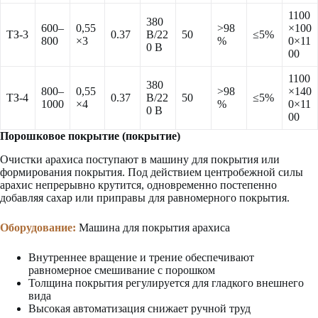
1100
380
600–
0,55
>98
×100
ТЗ-3
0.37
В/22
50
≤5%
800
×3
%
0×11
0 В
00
1100
380
800–
0,55
>98
×140
ТЗ-4
0.37
В/22
50
≤5%
1000
×4
%
0×11
0 В
00
Порошковое покрытие (покрытие)
Очистки арахиса поступают в машину для покрытия или
формирования покрытия. Под действием центробежной силы
арахис непрерывно крутится, одновременно постепенно
добавляя сахар или приправы для равномерного покрытия.
Оборудование:
Машина для покрытия арахиса
Внутреннее вращение и трение обеспечивают
равномерное смешивание с порошком
Толщина покрытия регулируется для гладкого внешнего
вида
Высокая автоматизация снижает ручной труд