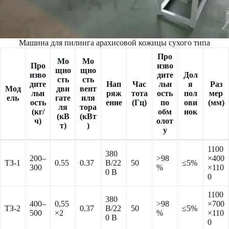
Машина для пилинга арахисовой кожицы сухого типа
Про
Мо
Мо
Про
изво
щно
щно
изво
дите
Дол
сть
сть
дите
Нап
Час
льн
я
Раз
Мод
дви
вент
льн
ряж
тота
ость
пол
мер
ель
гате
иля
ость
ение
(Гц)
по
ови
(мм)
ля
тора
(кг/
обм
нок
(кВ
(кВт
ч)
олот
т)
)
у
1100
380
200–
>98
×400
ТЗ-1
0.55
0.37
В/22
50
≤5%
300
%
×110
0 В
0
1100
380
400–
0,55
>98
×700
ТЗ-2
0.37
В/22
50
≤5%
500
×2
%
×110
0 В
0