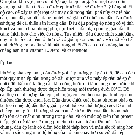
Ở một số khu vực, nó còn được gọi là ép nóng. Nói một cách đơn
giản, nguyên liệu thô cần được ép trước tiên sẽ được xử lý bằng nhiệt
độ cao, để xảy ra một loạt các thay đổi trong dầu, phá hủy các tế bào
dầu, thúc đẩy sự biến dạng protein và giảm độ nhớt của dầu. Nó được
sử dụng để cải thiện sản lượng dầu. Dầu đậu phộng ép nóng có vị tinh
khiết và bình chứa phong phú, đặc biệt là dầu đậu phộng giàu dầu thì
càng thích hợp cho việc ép nóng. Tuy nhiên, dầu được chiết xuất bằng
quy trình này có màu tối hơn và có giá trị axit cao hơn. Và một số chất
dinh dưỡng trong dầu sẽ bị mất trong nhiệt độ cao do ép nóng tạo ra,
chẳng hạn như vitamin E, sterol và carotenoid.
Ép lạnh
Phương pháp ép lạnh, còn được gọi là phương pháp ép thô, đề cập đến
một quy trình ép dầu trong đó dầu được đưa vào máy ép dầu để ép ở
nhiệt độ thấp mà không cần làm nóng hoặc chỉ làm nóng nhẹ trước khi
ép. Ép lạnh thường được thực hiện trong môi trường dưới 60°C. Để
cải thiện chất lượng dầu ép lạnh, nguyên liệu thô của quá trình ép dầu
thường cần được chọn lọc. Dầu được chiết xuất bằng phương pháp ép
lạnh có nhiệt độ dầu thấp, giá trị axit thấp và chất lượng cao. Dầu tinh
chế ép lạnh giữ lại hương vị và màu sắc tự nhiên của dầu, hoàn toàn
bảo tồn các chất dinh dưỡng trong dầu, và có mức độ biến tính protein
thấp, giúp dễ dàng sử dụng protein một cách toàn diện hơn. Nói
chung, dầu ép lạnh có điểm bốc khói thấp hơn và màu sắc rõ ràng hơn,
và màu sắc cũng như độ bóng của nó bán chạy hơn so với dầu ép