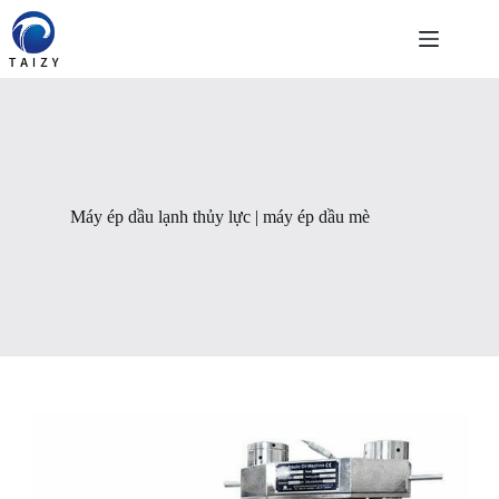
Chuyển
đến
phần
nội
dung
Máy ép dầu lạnh thủy lực | máy ép dầu mè