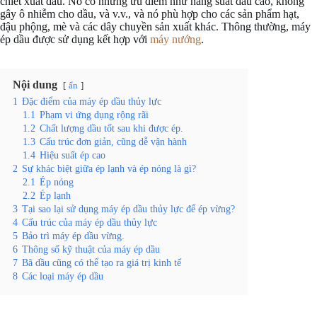
chiết xuất dầu. Nó có những ưu điểm như năng suất dầu cao, không
gây ô nhiễm cho dầu, và v.v., và nó phù hợp cho các sản phẩm hạt,
đậu phộng, mè và các dây chuyền sản xuất khác. Thông thường, máy
ép dầu được sử dụng kết hợp với
máy nướng
.
Nội dung
ẩn
1
Đặc điểm của máy ép dầu thủy lực
1.1
Phạm vi ứng dụng rộng rãi
1.2
Chất lượng dầu tốt sau khi được ép.
1.3
Cấu trúc đơn giản, cũng dễ vận hành
1.4
Hiệu suất ép cao
2
Sự khác biệt giữa ép lạnh và ép nóng là gì?
2.1
Ép nóng
2.2
Ép lạnh
3
Tại sao lại sử dụng máy ép dầu thủy lực để ép vừng?
4
Cấu trúc của máy ép dầu thủy lực
5
Bảo trì máy ép dầu vừng.
6
Thông số kỹ thuật của máy ép dầu
7
Bã dầu cũng có thể tạo ra giá trị kinh tế
8
Các loại máy ép dầu