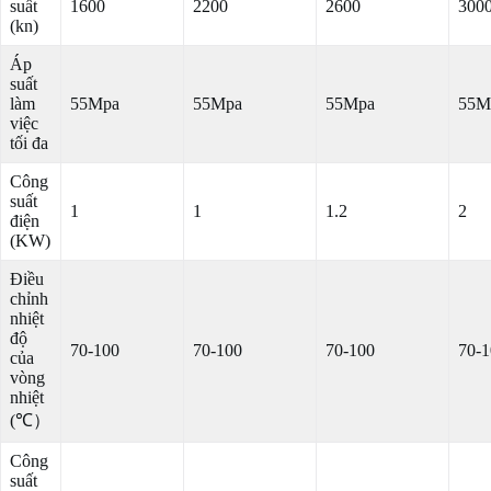
suất
1600
2200
2600
300
(kn)
Áp
suất
làm
55Mpa
55Mpa
55Mpa
55M
việc
tối đa
Công
suất
1
1
1.2
2
điện
(KW)
Điều
chỉnh
nhiệt
độ
70-100
70-100
70-100
70-1
của
vòng
nhiệt
(℃）
Công
suất