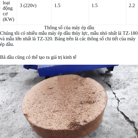
loại
3 (220v)
1.5
1.5
2.2
động
cơ
(KW)
Thông số của máy ép dầu
Chúng tôi có nhiều mẫu máy ép dầu thủy lực, mẫu nhỏ nhất là TZ-180
và mẫu lớn nhất là TZ-320. Bảng trên là các thông số chi tiết của máy
ép dầu.
Bã dầu cũng có thể tạo ra giá trị kinh tế