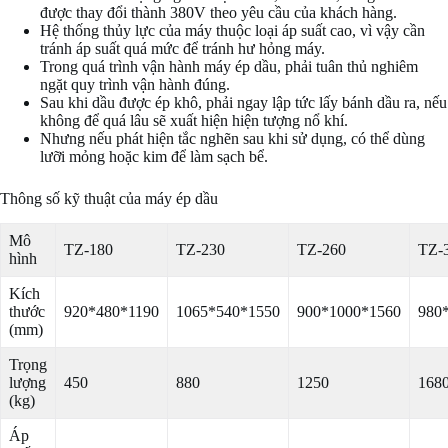
được thay đổi thành 380V theo yêu cầu của khách hàng.
Hệ thống thủy lực của máy thuộc loại áp suất cao, vì vậy cần
tránh áp suất quá mức để tránh hư hỏng máy.
Trong quá trình vận hành máy ép dầu, phải tuân thủ nghiêm
ngặt quy trình vận hành đúng.
Sau khi dầu được ép khô, phải ngay lập tức lấy bánh dầu ra, nếu
không để quá lâu sẽ xuất hiện hiện tượng nổ khí.
Nhưng nếu phát hiện tắc nghẽn sau khi sử dụng, có thể dùng
lưỡi mỏng hoặc kim để làm sạch bể.
Thông số kỹ thuật của máy ép dầu
Mô
TZ-180
TZ-230
TZ-260
TZ-
hình
Kích
thước
920*480*1190
1065*540*1550
900*1000*1560
980
(mm)
Trọng
lượng
450
880
1250
168
(kg)
Áp