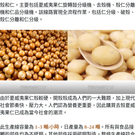
殼和仁。主要包括夏威夷果仁旋轉鼓分級機、去殼機、殼仁分離
機和仁品分級機。該線路實現全流程作業，包括仁分級、破殼、
殼仁分離和仁分級。
帶殼夏威夷果仁
帶殼夏威夷果仁
由於夏威夷果仁殼較硬，開殼殼成為人們的一大難題，加上現代
社會節奏快、壓力大。人們認為營養更重要，因此購買去殼夏威
夷果仁已成為當今社會的潮流。
此生產線容量為
1–3 噸/小時
，日產量為
8–24 噸
。所有與食品接
觸的部件均為不銹鋼，其他部件採用碳鋼製造。整條生產線符合