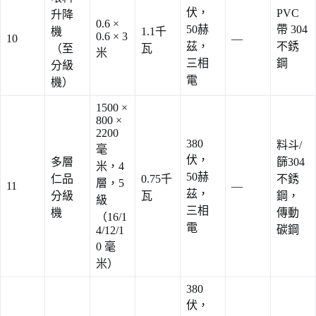
伏，
PVC
升降
0.6 ×
50赫
帶 304
機
1.1千
0.6 × 3
10
—
茲，
不銹
（至
瓦
米
三相
鋼
分級
電
機）
1500 ×
800 ×
2200
380
料斗/
毫
伏，
多層
篩304
米，4
50赫
仁品
0.75千
不銹
層，5
11
—
茲，
分級
瓦
鋼，
級
三相
機
傳動
（16/1
電
碳鋼
4/12/1
0 毫
米）
380
伏，