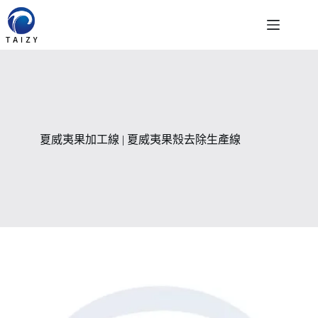
跳
至
主
要
內
容
夏威夷果加工線 | 夏威夷果殼去除生產線