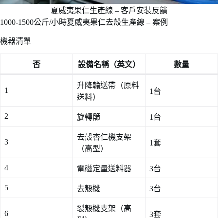
夏威夷果仁生產線 – 客戶安裝反饋
1000-1500公斤/小時夏威夷果仁去殼生產線 – 案例
機器清單
否
設備名稱（英文）
數量
升降輸送帶（原料
1
1台
送料）
2
旋轉篩
1台
去殼杏仁機支架
3
1套
（高型）
4
電磁定量送料器
3台
5
去殼機
3台
裂殼機支架（高
6
3套