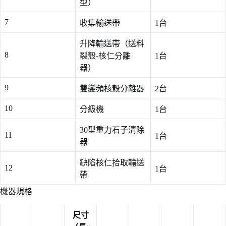
型）
7
收集輸送帶
1台
升降輸送帶（送料
8
裂殼-核仁分離
1台
器）
9
雙變頻核殼分離器
2台
10
分級機
1台
30型重力石子清除
11
1台
器
缺陷核仁拾取輸送
12
1台
帶
機器規格
尺寸