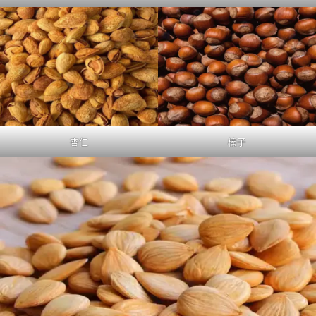
杏仁
榛子