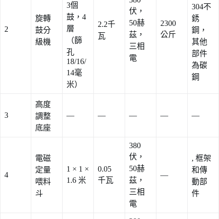
3個
304不
伏，
鼓，4
旋轉
銹
50赫
2300
2.2千
層
2
鼓分
鋼，
茲，
公斤
瓦
（篩
級機
其他
三相
孔
部件
電
18/16/
為碳
14毫
鋼
米）
高度
3
—
—
—
—
—
調整
底座
380
伏，
電磁
, 框架
50赫
1 × 1 ×
0.05
定量
和傳
4
—
1.6 米
千瓦
茲，
喂料
動部
三相
斗
件
電