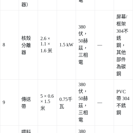
電
器）
屏幕/
框架
380
304不
伏，
核殼
銹
2.6 ×
50赫
1.1 ×
8
1.5 kW
—
分離
鋼，
茲，
1.6 米
器
其他
三相
部件
電
為碳
鋼
380
伏，
PVC
5 × 0.6
50赫
帶 304
傳送
0.75千
× 1.5
9
—
茲，
不銹
帶
瓦
米
三相
鋼
電
380
喂料