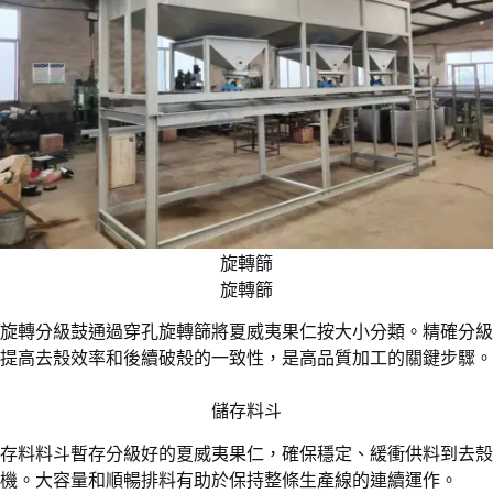
旋轉篩
旋轉篩
旋轉分級鼓通過穿孔旋轉篩將夏威夷果仁按大小分類。精確分級
提高去殼效率和後續破殼的一致性，是高品質加工的關鍵步驟。
儲存料斗
存料料斗暫存分級好的夏威夷果仁，確保穩定、緩衝供料到去殼
機。大容量和順暢排料有助於保持整條生產線的連續運作。