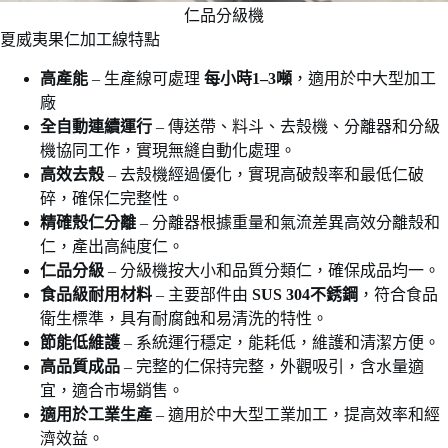
仁品分級機
夏威夷果仁加工線特點
高產能
– 生產線可處理
每小時1–3噸
，適用於中大型加工
廠
全自動連續運行
– 傳送帶、料斗、去殼機、分離器和分級
機協同工作，實現無縫自動化處理。
高效去殼
– 去殼機經過優化，實現高破殼率和最低仁破
碎，確保仁完整性。
精確殼仁分離
– 分離器根據重量和氣流差異高效分離殼和
仁，產出高純度仁。
仁品分級
– 分級機按大小和品質分類仁，確保成品均一。
食品級耐用材料
– 主要部件由
SUS 304不銹鋼
，符合食品
衛生標準，具有耐腐蝕和易清洗的特性。
節能低維護
– 系統運行穩定，能耗低，維護和清潔方便。
高品質成品
– 完整的仁保持完整，外觀吸引，含水量適
宜，適合市場銷售。
適用於工業生產
– 適用於中大型工業加工，提高效率和經
濟效益。