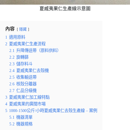
夏威夷果仁生產線示意圖
內容
隱藏
1
適用原料
2
夏威夷果仁生產流程
2.1
升降傳送帶（原料供料）
2.2
旋轉篩
2.3
儲存料斗
2.4
夏威夷果仁去殼機
2.5
收集輸送帶
2.6
核殼分離器
2.7
仁品分級機
3
夏威夷果仁加工線特點
4
夏威夷果的廣闊市場
5
1000-1500公斤/小時夏威夷果仁去殼生產線 – 案例
5.1
機器清單
5.2
機器規格