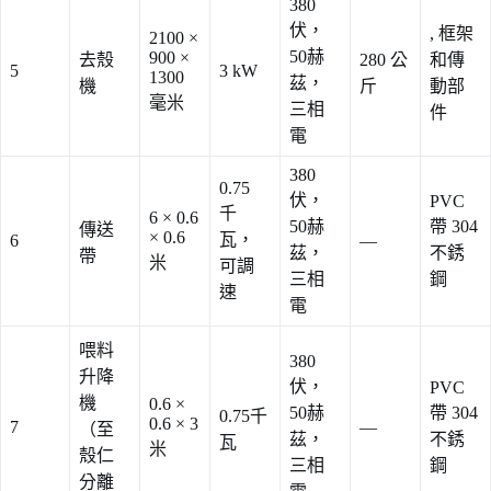
380
伏，
, 框架
2100 ×
50赫
900 ×
去殼
280 公
和傳
5
3 kW
1300
茲，
機
斤
動部
毫米
三相
件
電
380
0.75
伏，
PVC
千
6 × 0.6
50赫
帶 304
傳送
× 0.6
瓦，
6
—
茲，
不銹
帶
米
可調
三相
鋼
速
電
喂料
380
升降
伏，
PVC
機
0.6 ×
50赫
帶 304
0.75千
0.6 × 3
7
—
（至
茲，
不銹
瓦
米
殼仁
三相
鋼
分離