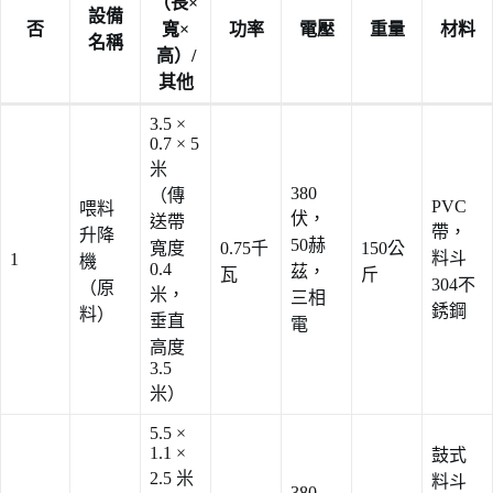
（長×
設備
否
寬×
功率
電壓
重量
材料
名稱
高）/
其他
3.5 ×
0.7 × 5
米
380
（傳
PVC
喂料
伏，
送帶
帶，
升降
50赫
寬度
0.75千
150公
料斗
1
機
0.4
茲，
瓦
斤
304不
（原
米，
三相
銹鋼
料）
垂直
電
高度
3.5
米）
5.5 ×
1.1 ×
鼓式
2.5 米
料斗
380