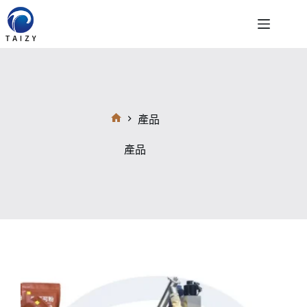
跳
至
主
要
內
容
產品
首
頁
產品