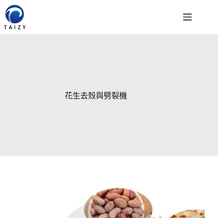
跳
至
主
要
內
容
花生去殼與劈裂機