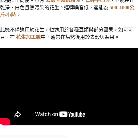
此機操作簡便。具有
去殼率超過98%
，
仁碎率≤5%
，並能產出
乾淨、白色且無污染的花生。運轉噪音低，產能為
500–1000公
斤/小時。
此機不僅適用於花生，也適用於各種豆類與部分堅果，如可可
豆。在
花生加工線
中，通常在烘烤後用於去殼與裂果。