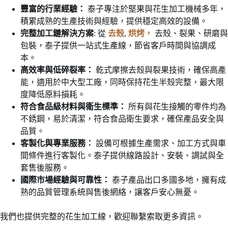
豐富的行業經驗：
泰子專注於堅果與花生加工機械多年，
積累成熟的生產技術與經驗，提供穩定高效的設備。
完整加工鏈解決方案
: 從
去殼
,
烘烤，
去殼、裂果、研磨與
包裝，泰子提供一站式生產線，節省客戶時間與協調成
本。
高效率與低碎裂率：
乾式摩擦去殼與裂果技術，確保高產
能，適用於中大型工廠，同時保持花生半殼完整，最大限
度降低原料損耗。
符合食品級材料與衛生標準：
所有與花生接觸的零件均為
不銹鋼，易於清潔，符合食品衛生要求，確保產品安全與
品質。
客製化與專業服務：
設備可根據生產需求、加工方式與車
間條件進行客製化。泰子提供線路設計、安裝、調試與全
套售後服務。
國際市場經驗與可靠性：
泰子產品出口多國多地，擁有成
熟的品質管理系統與售後網絡，讓客戶安心無憂。
我們也提供完整的花生加工線，歡迎聯繫索取更多資訊。