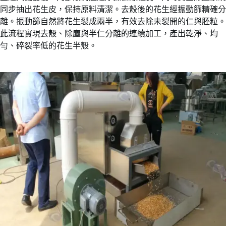
同步抽出花生皮，保持原料清潔。去殼後的花生經振動篩精確分
離。振動篩自然將花生裂成兩半，有效去除未裂開的仁與胚粒。
此流程實現去殼、除塵與半仁分離的連續加工，產出乾淨、均
勻、碎裂率低的花生半殼。