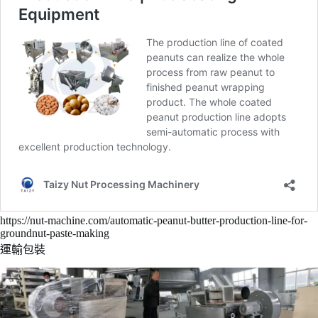
https://nut-machine.com/automatic-peanut-butter-production-line-for-
groundnut-paste-making
運輸包裝