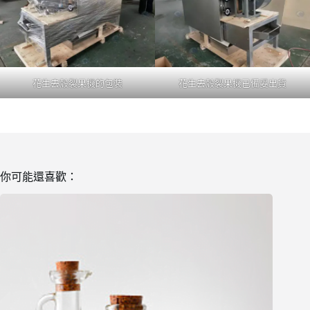
花生去殼裂果機的包裝
花生去殼裂果機已備妥出貨
你可能還喜歡：