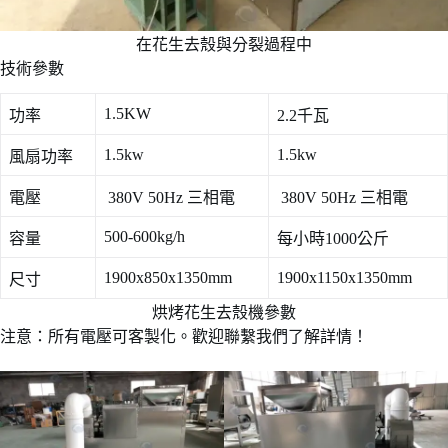
在花生去殼與分裂過程中
技術參數
1.5KW
功率
2.2千瓦
1.5kw
1.5kw
風扇功率
電壓
380V 50Hz 三相電
380V 50Hz 三相電
500-600kg/h
容量
每小時1000公斤
1900x850x1350mm
1900x1150x1350mm
尺寸
烘烤花生去殼機參數
注意：所有電壓可客製化。歡迎聯繫我們了解詳情！