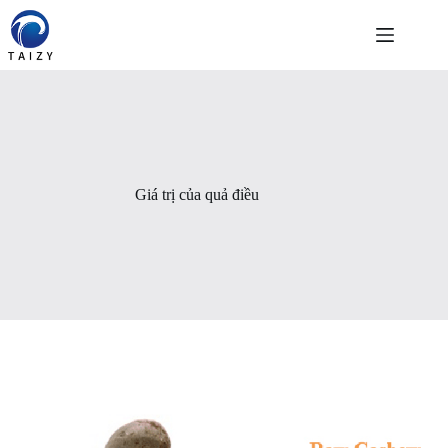
Chuyển
đến
phần
nội
dung
Giá trị của quả điều