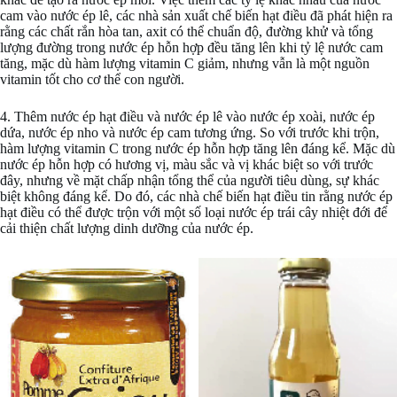
cam vào nước ép lê, các nhà sản xuất chế biến hạt điều đã phát hiện ra
rằng các chất rắn hòa tan, axit có thể chuẩn độ, đường khử và tổng
lượng đường trong nước ép hỗn hợp đều tăng lên khi tỷ lệ nước cam
tăng, mặc dù hàm lượng vitamin C giảm, nhưng vẫn là một nguồn
vitamin tốt cho cơ thể con người.
4. Thêm nước ép hạt điều và nước ép lê vào nước ép xoài, nước ép
dứa, nước ép nho và nước ép cam tương ứng. So với trước khi trộn,
hàm lượng vitamin C trong nước ép hỗn hợp tăng lên đáng kể. Mặc dù
nước ép hỗn hợp có hương vị, màu sắc và vị khác biệt so với trước
đây, nhưng về mặt chấp nhận tổng thể của người tiêu dùng, sự khác
biệt không đáng kể. Do đó, các nhà chế biến hạt điều tin rằng nước ép
hạt điều có thể được trộn với một số loại nước ép trái cây nhiệt đới để
cải thiện chất lượng dinh dưỡng của nước ép.