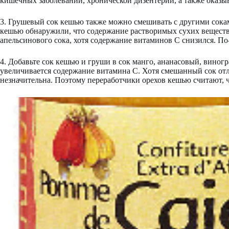
кишечных заболеваний, хронической дизентерии, а также оказыв
3. Грушевый сок кешью также можно смешивать с другими сокам
кешью обнаружили, что содержание растворимых сухих веществ,
апельсинового сока, хотя содержание витаминов C снизился. П
4. Добавьте сок кешью и груши в сок манго, ананасовый, виног
увеличивается содержание витамина С. Хотя смешанный сок отли
незначительна. Поэтому переработчики орехов кешью считают, 