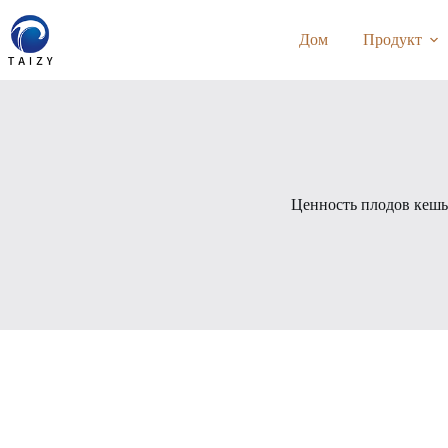
Перейти
к
Дом
Продукт
сути
Ценность плодов кеш