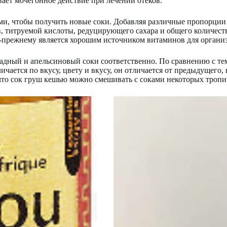
ает мочегонное действие при лечении отеков.
и, чтобы получить новые соки. Добавляя различные пропорции 
 титруемой кислоты, редуцирующего сахара и общего количеств
о-прежнему является хорошим источником витаминов для организ
радный и апельсиновый соки соответственно. По сравнению с те
чается по вкусу, цвету и вкусу, он отличается от предыдущего,
что сок груш кешью можно смешивать с соками некоторых тропич