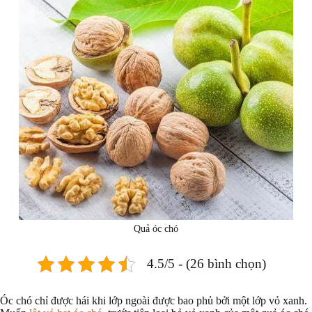
Quả óc chó
4.5/5 - (26 bình chọn)
Óc chó chỉ được hái khi lớp ngoài được bao phủ bởi một lớp vỏ xanh.