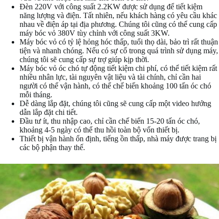
Đèn 220V với công suất 2.2KW được sử dụng để tiết kiệm
năng lượng và điện. Tất nhiên, nếu khách hàng có yêu cầu khác
nhau về điện áp tại địa phương. Chúng tôi cũng có thể cung cấp
máy bóc vỏ 380V tùy chỉnh với công suất 3KW.
Máy bóc vỏ có tỷ lệ hỏng hóc thấp, tuổi thọ dài, bảo trì rất thuận
tiện và nhanh chóng. Nếu có sự cố trong quá trình sử dụng máy,
chúng tôi sẽ cung cấp sự trợ giúp kịp thời.
Máy bóc vỏ óc chó tự động tiết kiệm chi phí, có thể tiết kiệm rất
nhiều nhân lực, tài nguyên vật liệu và tài chính, chỉ cần hai
người có thể vận hành, có thể chế biến khoảng 100 tấn óc chó
mỗi tháng.
Dễ dàng lắp đặt, chúng tôi cũng sẽ cung cấp một video hướng
dẫn lắp đặt chi tiết.
Đầu tư ít, thu nhập cao, chỉ cần chế biến 15-20 tấn óc chó,
khoảng 4-5 ngày có thể thu hồi toàn bộ vốn thiết bị.
Thiết bị vận hành ổn định, tiếng ồn thấp, nhà máy được trang bị
các bộ phận thay thế.