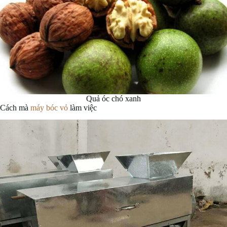
Quả óc chó xanh
Cách mà
máy bóc vỏ
làm việc