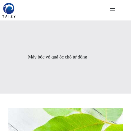
Chuyển
đến
phần
nội
dung
Máy bóc vỏ quả óc chó tự động