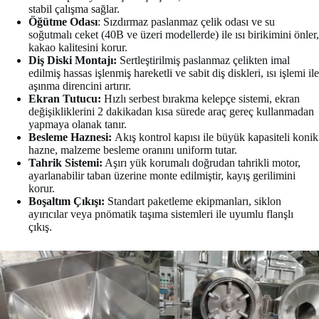
stabil çalışma sağlar.
Öğütme Odası
: Sızdırmaz paslanmaz çelik odası ve su
soğutmalı ceket (40B ve üzeri modellerde) ile ısı birikimini önler,
kakao kalitesini korur.
Diş Diski Montajı:
Sertleştirilmiş paslanmaz çelikten imal
edilmiş hassas işlenmiş hareketli ve sabit diş diskleri, ısı işlemi ile
aşınma direncini artırır.
Ekran Tutucu:
Hızlı serbest bırakma kelepçe sistemi, ekran
değişikliklerini 2 dakikadan kısa sürede araç gereç kullanmadan
yapmaya olanak tanır.
Besleme Haznesi:
Akış kontrol kapısı ile büyük kapasiteli konik
hazne, malzeme besleme oranını uniform tutar.
Tahrik Sistemi:
Aşırı yük korumalı doğrudan tahrikli motor,
ayarlanabilir taban üzerine monte edilmiştir, kayış gerilimini
korur.
Boşaltım Çıkışı:
Standart paketleme ekipmanları, siklon
ayırıcılar veya pnömatik taşıma sistemleri ile uyumlu flanşlı
çıkış.