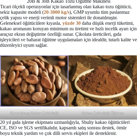
20B & 30B Kakao Tozu Öğütme Makinesi
Ticari ölçekli operasyonlar için tasarlanmış olan kakao tozu öğütücü,
sekiz kapasite modeli (
20-3000 kg/s
), GMP uyumlu tüm paslanmaz
çelik yapısı ve enerji verimli motor sistemleri ile donatılmıştır.
Geleneksel öğütücülere kıyasla,
yüzde 30
daha düşük enerji tüketimi,
kakao aromasını koruyan minimum ısı üretimi ve hızlı incelik ayarı için
araçsız ekran değiştirme özelliği sunar. Çikolata üreticileri, gıda
işleyicileri ve baharat öğütme uygulamaları için idealdir, tutarlı kalite ve
düzenleyici uyum sağlar.
Kurutulmuş Kakao Çekirdeği
Kakao Çekirdeği Öğütme
20 yıl gıda işleme ekipmanı uzmanlığıyla, Shuliy kakao öğütücüleri
CE, ISO ve SGS sertifikalıdır, kapsamlı satış sonrası destek, ömür
boyu teknik yardım ve çok dilli servis ekipleri ile desteklenir.