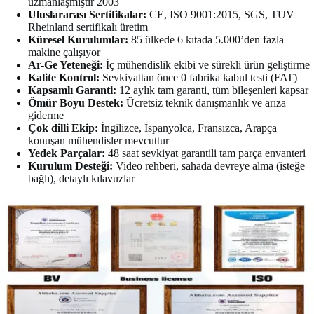
uzmanlaşmıştır 2003
Uluslararası Sertifikalar:
CE, ISO 9001:2015, SGS, TUV
Rheinland sertifikalı üretim
Küresel Kurulumlar:
85 ülkede 6 kıtada 5.000’den fazla
makine çalışıyor
Ar-Ge Yeteneği:
İç mühendislik ekibi ve sürekli ürün geliştirme
Kalite Kontrol:
Sevkiyattan önce 0 fabrika kabul testi (FAT)
Kapsamlı Garanti:
12 aylık tam garanti, tüm bileşenleri kapsar
Ömür Boyu Destek:
Ücretsiz teknik danışmanlık ve arıza
giderme
Çok dilli Ekip:
İngilizce, İspanyolca, Fransızca, Arapça
konuşan mühendisler mevcuttur
Yedek Parçalar:
48 saat sevkiyat garantili tam parça envanteri
Kurulum Desteği:
Video rehberi, sahada devreye alma (isteğe
bağlı), detaylı kılavuzlar