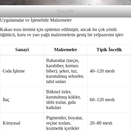
Ekran Teli
Uygulamalar ve İşlenebilir Malzemeler
Kakao tozu üretimi için optimize edilmiştir, ancak bu çok yönlü
öğütücü, kuru ve yarı yağlı malzemelerin geniş bir yelpazesini işler:
Sanayi
Malzemeler
Tipik İncelik
Baharatlar (tarçın,
karabiber, kırmızı
Gıda İşleme
biber), şeker, tuz,
40–120 mesh
kurutulmuş sebzeler,
tahıl unları
Bitkisel özler,
kurutulmuş kökler,
İlaç
60–120 mesh
tıbbi tozlar, gıda
katkıları
Pigmentler, boyalar,
Kimyasal
reçine tozları,
20–80 mesh
kozmetik içerikler