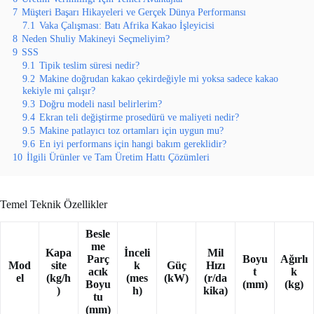
7
Müşteri Başarı Hikayeleri ve Gerçek Dünya Performansı
7.1
Vaka Çalışması: Batı Afrika Kakao İşleyicisi
8
Neden Shuliy Makineyi Seçmeliyim?
9
SSS
9.1
Tipik teslim süresi nedir?
9.2
Makine doğrudan kakao çekirdeğiyle mi yoksa sadece kakao
kekiyle mi çalışır?
9.3
Doğru modeli nasıl belirlerim?
9.4
Ekran teli değiştirme prosedürü ve maliyeti nedir?
9.5
Makine patlayıcı toz ortamları için uygun mu?
9.6
En iyi performans için hangi bakım gereklidir?
10
İlgili Ürünler ve Tam Üretim Hattı Çözümleri
Temel Teknik Özellikler
Besle
me
Kapa
İnceli
Mil
Parç
Boyu
Ağırlı
Mod
site
k
Güç
Hızı
acık
t
k
el
(kg/h
(mes
(kW)
(r/da
Boyu
(mm)
(kg)
)
h)
kika)
tu
(mm)