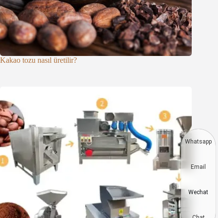
Kakao tozu nasıl üretilir?
Whatsapp
Email
Wechat
Chat