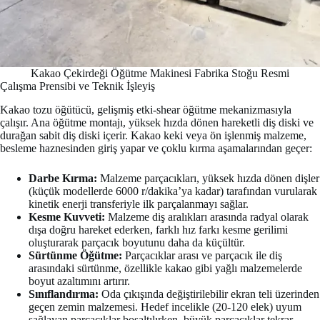
Kakao Çekirdeği Öğütme Makinesi Fabrika Stoğu Resmi
Çalışma Prensibi ve Teknik İşleyiş
Kakao tozu öğütücü, gelişmiş etki-shear öğütme mekanizmasıyla
çalışır. Ana öğütme montajı, yüksek hızda dönen hareketli diş diski ve
durağan sabit diş diski içerir. Kakao keki veya ön işlenmiş malzeme,
besleme haznesinden giriş yapar ve çoklu kırma aşamalarından geçer:
Darbe Kırma:
Malzeme parçacıkları, yüksek hızda dönen dişler
(küçük modellerde 6000 r/dakika’ya kadar) tarafından vurularak
kinetik enerji transferiyle ilk parçalanmayı sağlar.
Kesme Kuvveti:
Malzeme diş aralıkları arasında radyal olarak
dışa doğru hareket ederken, farklı hız farkı kesme gerilimi
oluşturarak parçacık boyutunu daha da küçültür.
Sürtünme Öğütme:
Parçacıklar arası ve parçacık ile diş
arasındaki sürtünme, özellikle kakao gibi yağlı malzemelerde
boyut azaltımını artırır.
Sınıflandırma:
Oda çıkışında değiştirilebilir ekran teli üzerinden
geçen zemin malzemesi. Hedef incelikle (20-120 elek) uyum
sağlayan parçacıklar boşaltılırken, büyük parçacıklar tekrar