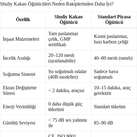
Shuliy Kakao Öğütücüleri Neden Rakiplerinden Daha İyi?
Shuliy Kakao
Standart Piyasa
Özellik
Öğütücü
Öğütücü
Tam paslanmaz
Kısmi paslanmaz,
İnşaat Malzemeleri
çelik, GMP
bazı karbon çeliği
sertifikalı
20–120 mesh
İncelik Aralığı
40–80 mesh (sınırlı)
(ayarlanabilir)
Su soğutmalı odalar
Sadece hava
Soğutma Sistemi
(40B modeller)
soğutmalı
Ekran Değiştirme
10–15 dakika, araç
< 2 dakika, araçsız
Süresi
gerektirir
0 daha düşük güç
Enerji Verimliliği
Standart tüketim
tüketimi
< 75 dB ses yalıtımı
Gürültü Seviyesi
85–90 dB
ile
CE, ISO 9001,