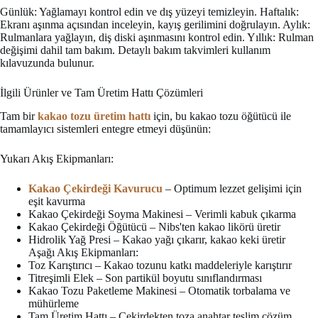
Günlük: Yağlamayı kontrol edin ve dış yüzeyi temizleyin. Haftalık:
Ekranı aşınma açısından inceleyin, kayış gerilimini doğrulayın. Aylık:
Rulmanlara yağlayın, diş diski aşınmasını kontrol edin. Yıllık: Rulman
değişimi dahil tam bakım. Detaylı bakım takvimleri kullanım
kılavuzunda bulunur.
İlgili Ürünler ve Tam Üretim Hattı Çözümleri
Tam bir
kakao tozu üretim hattı
için, bu kakao tozu öğütücü ile
tamamlayıcı sistemleri entegre etmeyi düşünün:
Yukarı Akış Ekipmanları:
Kakao Çekirdeği Kavurucu
– Optimum lezzet gelişimi için
eşit kavurma
Kakao Çekirdeği Soyma Makinesi – Verimli kabuk çıkarma
Kakao Çekirdeği Öğütücü – Nibs'ten kakao likörü üretir
Hidrolik Yağ Presi – Kakao yağı çıkarır, kakao keki üretir
Aşağı Akış Ekipmanları:
Toz Karıştırıcı – Kakao tozunu katkı maddeleriyle karıştırır
Titreşimli Elek – Son partikül boyutu sınıflandırması
Kakao Tozu Paketleme Makinesi – Otomatik torbalama ve
mühürleme
Tam Üretim Hattı – Çekirdekten toza anahtar teslim çözüm