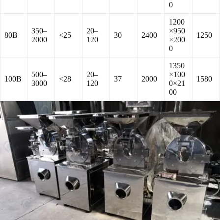
0
1200
350–
20–
×950
80B
<25
30
2400
1250
2000
120
×200
0
1350
500–
20–
×100
100B
<28
37
2000
1580
3000
120
0×21
00