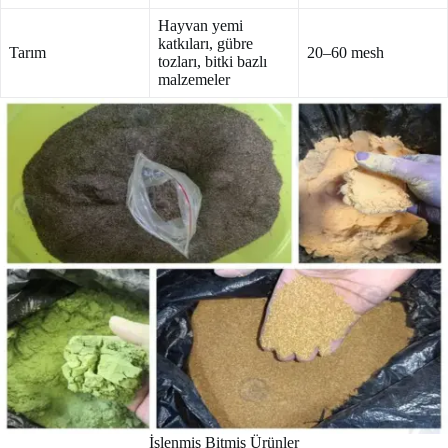
Hayvan yemi
katkıları, gübre
Tarım
20–60 mesh
tozları, bitki bazlı
malzemeler
İşlenmiş Bitmiş Ürünler