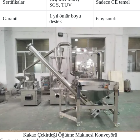
Sertifikalar
Sadece CE temel
SGS, TUV
1 yıl ömür boyu
Garanti
6 ay sınırlı
destek
Kakao Çekirdeği Öğütme Makinesi Konveyörü