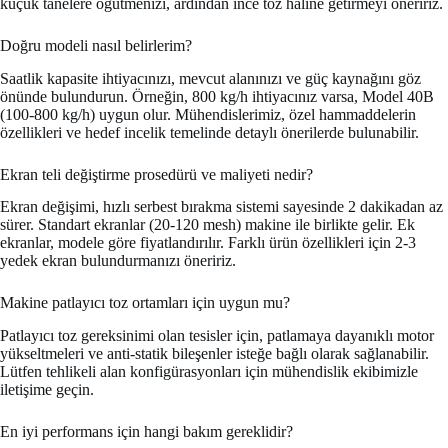
küçük tanelere öğütmenizi, ardından ince toz haline getirmeyi öneririz.
Doğru modeli nasıl belirlerim?
Saatlik kapasite ihtiyacınızı, mevcut alanınızı ve güç kaynağını göz
önünde bulundurun. Örneğin, 800 kg/h ihtiyacınız varsa, Model 40B
(100-800 kg/h) uygun olur. Mühendislerimiz, özel hammaddelerin
özellikleri ve hedef incelik temelinde detaylı önerilerde bulunabilir.
Ekran teli değiştirme prosedürü ve maliyeti nedir?
Ekran değişimi, hızlı serbest bırakma sistemi sayesinde 2 dakikadan az
sürer. Standart ekranlar (20-120 mesh) makine ile birlikte gelir. Ek
ekranlar, modele göre fiyatlandırılır. Farklı ürün özellikleri için 2-3
yedek ekran bulundurmanızı öneririz.
Makine patlayıcı toz ortamları için uygun mu?
Patlayıcı toz gereksinimi olan tesisler için, patlamaya dayanıklı motor
yükseltmeleri ve anti-statik bileşenler isteğe bağlı olarak sağlanabilir.
Lütfen tehlikeli alan konfigürasyonları için mühendislik ekibimizle
iletişime geçin.
En iyi performans için hangi bakım gereklidir?