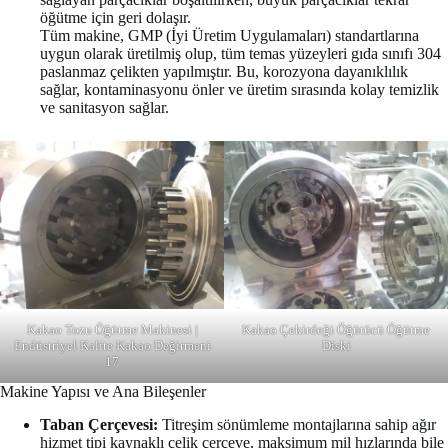
öğütme için geri dolaşır.
Tüm makine, GMP (İyi Üretim Uygulamaları) standartlarına
uygun olarak üretilmiş olup, tüm temas yüzeyleri gıda sınıfı 304
paslanmaz çelikten yapılmıştır. Bu, korozyona dayanıklılık
sağlar, kontaminasyonu önler ve üretim sırasında kolay temizlik
ve sanitasyon sağlar.
Kakao Tozu Öğütme Makinesi |
Kakao Çekirdeği Öğütücü Öğütme
Endüstriyel Kalite Kakao Değirmeni
Diski
17
Makine Yapısı ve Ana Bileşenler
Taban Çerçevesi:
Titreşim sönümleme montajlarına sahip ağır
hizmet tipi kaynaklı çelik çerçeve, maksimum mil hızlarında bile