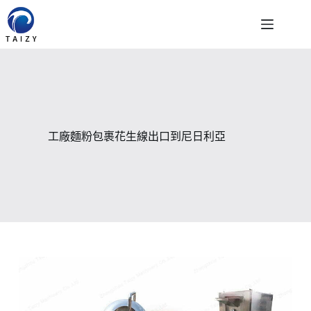
跳
至
主
要
內
容
工廠麵粉包裹花生線出口到尼日利亞