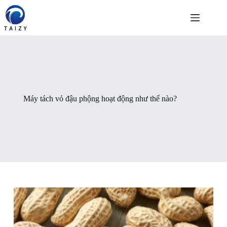
Chuyển
đến
phần
nội
dung
Máy tách vỏ đậu phộng hoạt động như thế nào?