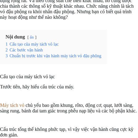
dụng rộng rãi. Và theo công suất chế biến khác nhau, nó cũng được
chia thành các thông số kỹ thuật khác nhau. Chức năng chính là tách
vỏ đậu phộng ra khỏi nhân đậu phộng. Nhưng bạn có biết quá trình
này hoạt động như thế nào không?
Nội dung
ẩn
1
Cấu tạo của máy tách vỏ lạc
2
Các bước vận hành
3
Chuẩn bị trước khi vận hành máy tách vỏ đậu phộng
Cấu tạo của máy tách vỏ lạc
Trước tiên, hãy hiểu cấu trúc của máy.
Máy tách vỏ
chủ yếu bao gồm khung, rôto, động cơ, quạt, lưới sàng,
sàng rung, bánh đai tam giác trong phễu nạp liệu và các bộ phận khác.
Cấu trúc tổng thể không phức tạp, vì vậy việc vận hành cũng cực kỳ
đơn giản.