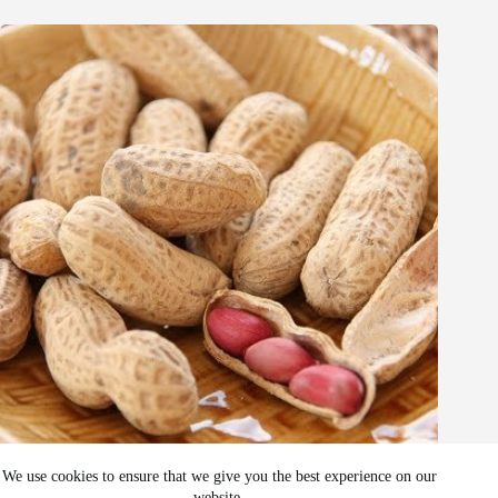
Whatsapp
Email
Wechat
Chat
Làm thế nào để mở vỏ đậu phộng?
We use cookies to ensure that we give you the best experience on our
website.