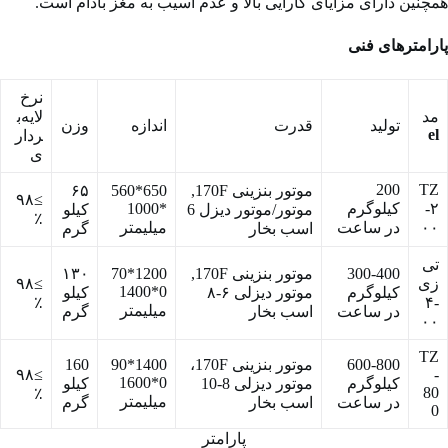
همچنین دارای مزایای کارایی بالا و عدم آسیب به مغز بادام است.
پارامترهای فنی
نرخ
مد
لایه‌ب
تولید
قدرت
اندازه
وزن
el
ردار
ی
200
TZ
موتور بنزینی 170F,
650*560
۶۵
≥۹۸
-۲
کیلوگرم
*1000
موتور/موتور دیزل 6
کیلو
٪
۰۰
در ساعت
میلیمتر
اسب بخار
گرم
تی‌
300-400
موتور بنزینی 170F,
1200*70
۱۳۰
زی
≥۹۸
0*1400
کیلوگرم
موتور دیزلی ۶-۸
کیلو
٪
-۴
میلیمتر
در ساعت
اسب بخار
گرم
۰۰
TZ
600-800
موتور بنزینی 170F،
1400*90
160
≥۹۸
-
0*1600
کیلوگرم
موتور دیزلی 8-10
کیلو
80
٪
میلیمتر
در ساعت
اسب بخار
گرم
0
پارامتر