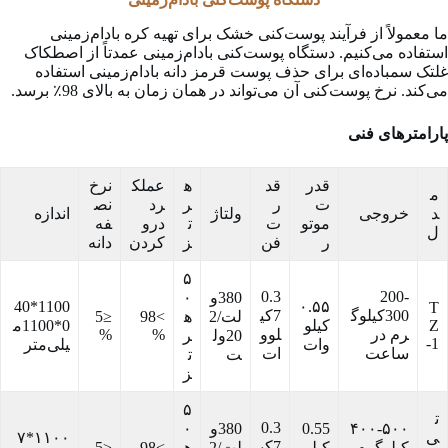
ما معمولاً از فرآیند پوست‌کنی خشک برای تهیه کره بادام‌زمینی
استفاده می‌کنیم. دستگاه پوست‌کنی بادام‌زمینی عمدتاً از اصطکاک
غلتک سمباده‌ای برای حذف پوست قرمز دانه بادام‌زمینی استفاده
می‌کند. نرخ پوست‌کنی آن می‌تواند در همان زمان به بالای 98٪ برسد.
پارامترهای فنی
قدر
قد
ه
عملک
نرخ
م
ت
ر
ر
رد
نص
د
خروجی
ولتاژ
اندازه
موتو
ت
ت
درو
فه
ل
ر
فن
ز
کردن
دانه
۵
0.3
200-
380و
۰
1100*40
۰.۵۵
T
300کیلوگ
7کی
لت/2
ه
>98
≤5
Z
کیلو
0*1100م
رم در
لوو
%
%
20ول
ر
-1
وات
یلی‌متر
ساعت
ات
ت
ت
ز
۵
ت
0.3
۴۰۰-۵۰۰
0.55
380و
۰
ی
۱۱۰۰*۷
7کی
کیلوگرم
کیلو
لت/2
ه
>98
≤5