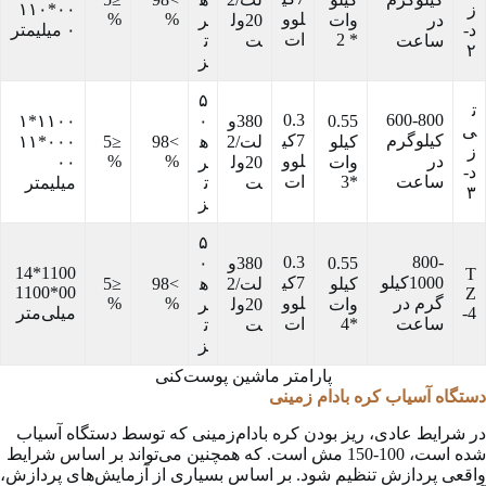
ز
۰۰*۱۱۰
لوو
%
%
در
وات
20ول
ر
د-
۰ میلیمتر
* 2
ات
ساعت
ت
ت
۲
ز
۵
ت
0.3
600-800
0.55
380و
۰
۱۱۰۰*۱
ی
کیلوگرم
7کی
کیلو
لت/2
ه
>98
≤5
۰۰۰*۱۱
ز
در
لوو
%
%
وات
20ول
ر
۰۰
د-
ساعت
*3
ات
ت
ت
میلیمتر
۳
ز
۵
0.3
800-
0.55
380و
۰
1100*14
T
1000کیلو
7کی
کیلو
لت/2
ه
>98
≤5
00*1100
Z
گرم در
لوو
%
%
وات
20ول
ر
-4
میلی‌متر
ساعت
*4
ات
ت
ت
ز
پارامتر ماشین پوست‌کنی
دستگاه آسیاب کره بادام زمینی
در شرایط عادی، ریز بودن کره بادام‌زمینی که توسط دستگاه آسیاب
شده است، 100-150 مش است. که همچنین می‌تواند بر اساس شرایط
واقعی پردازش تنظیم شود. بر اساس بسیاری از آزمایش‌های پردازش،