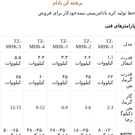
برشته کن بادام
خط تولید کره بادام‌زمینی نیمه‌خودکار برای فروش
پارامترهای فنی
TZ-
TZ-
TZ-
TZ-
TZ-
مدل
MHK-5
MHK-4
MHK-3
MHK-2
MHK-1
1.1
قدرت
۲.۲
۳.۳
۴.۴
۵.۵
کیلووات
انتقال
کیلووات
کیلووات
کیلووات
کیلووات
قدرت
۷۵
۶۰
۴۵
۳۵
۲۲
گرمای
کیلووات
کیلووات
کیلووات
کیلووات
کیلووات
ش
گاز
گرمای
12-15
9-12
6-9
3-6
2-3
ش
(کیلوگ
رم)
۵۰۰-۶۵۰
۳۸۰-۴۵۰
۲۸۰-۳۵۰
۱۸۰-۲۵۰
۸۰-۱۲۰
محصو