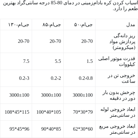
آسیاب کردن کره بادام‌زمینی در دمای 80-85 درجه سانتی‌گراد بهترین
طعم را دارد.
مدل
جی‌ام-۵۰
جی‌ام-۸۵
جی‌ام-۱۳۰
ریز دانه‌گی
20-70
20-70
20-70
پردازش مواد
(میکرومتر)
قدرت موتور اصلی
7.5
5.5
1.5
کیلووات
خروجی تن در
0.2-3
0.2-2
0.2-0.8
ساعت
چرخش بدون بار
3000±100
3000±100
3000±100
دور در دقیقه
ابعاد خروجی لوله
115*45*108
105*40*100
79*30*70
در سانتی‌متر
ابعاد خروجی مربع
96*45*95
85*40*90
60*30*62
در سانتی‌متر