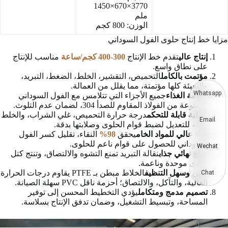
3770×670×1450
ملم
الوزن: 800 كجم
مزايا خط إنتاج حلوى الفول السوداني
إنتاج عالي
تقدم خط الإنتاج
300-400 كجم/ساعة
مناسب للإنتاج
على نطاق واسع.
مؤتمت بالكامل
التحميص، التقشير، الخلط، الضغط، التبريد،
والتعبئة كلها مؤتمتة، مما يقلل من العمالة.
Whatsapp
سلامة الغذاء
جميع الأجزاء التي تتلامس مع الفول السوداني
مصنوعة من الفولاذ المقاوم للصدأ 304، لضمان عدم التلوث.
عملية قابلة للتحكم
درجة حرارة التحميص، غلي الشراب، والخلط
Email
قابلة للتعديل لضبط قوام الحلوى وصلابتها بدقة.
نقاء عالي للمواد الخام
يحقق
98%
النقاء، تقليل كسر الفول
السوداني للحصول على قوام ناعم للحلوى.
Wechat
منتج نهائي جذاب
نقالة التبريد تمنع التشوه والالتصاق، وتنتج كتل
حلوى موحدة وناعمة.
متين وسهل التنظيف
الخلاط مبطن بـ PTFE يقاوم درجات الحرارة
Chat
العالية، والتآكل، والالتصاق؛ أحزمة ناقل PVC سهلة الصيانة.
تصميم مدمج ومتكامل
يؤدي التخطيط المحسن إلى توفير
المساحة، وتبسيط التشغيل، وضمان تدفق الإنتاج بسلاسة.