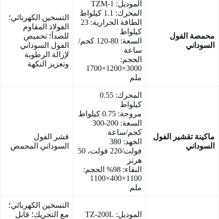
الموديل: TZM-1
المحرك: 1.1 كيلواط
التسخين الكهربائي؛
الطاقة الحرارية: 23
الفولاذ المقاوم
كيلواط
محمصة الفول
للصدأ؛ تحميص
السعة: 80-120 كجم/
السوداني
الفول السوداني
ساعة
لإزالة الرطوبة
الحجم:
وتعزيز النكهة
3000×1200×1700
ملم
المحرك: 0.55
كيلواط
مروحة: 0.75 كيلواط
السعة: 200-300
كجم/ساعة
ماكينة تقشير الفول
قشر الفول
الجهد: 380
السوداني
السوداني المحمص
فولت/220 فولت، 50
هرتز
النقاء: 98% الحجم:
1100×400×1100
ملم
التسخين الكهربائي؛
الموديل: TZ-200L
مع التحريك؛ قابل