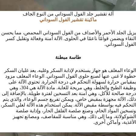
آلة تقشير جلد الفول السوداني من النوع الجاف
ماكينة تقشير الفول السوداني
يزيل الجلد الأحمر والأصداف من الفول السوداني المحمص، مما يحسن
النقاء ويضمن قوامًا ناعمًا في الحلوى. الآلة آمنة وفعالة وتقليل كسر
الفول السوداني.
طاسة مبطنة
الوعاء المغلف هو جهاز يستخدم لإذابة السكر وغليه. يعد غليان السكر
خطوة لا غنى عنها لصنع حلوى الفول السوداني. الوعاء المغلف مزود
بمقياس حرارة لسهولة التحكم في درجة الحرارة. تحتوي الآلة على
وظيفة الطبخ والخلط، وهي مريحة للغاية. مادة الآلة هي 304، وهي
درجة صالحة للأكل، وهي آمنة بعد التسخين لفترة طويلة. بالإضافة إلى
ذلك، الآلة مجهزة بمقبض خاص، ويمكن تفريغ جسم الوعاء، والذي يتم
التحكم فيه بواسطة مقبض الآلة. يمكن استخدام هذه الآلة لغلي السكر،
وتسخين المواد الخام، وصنع صلصة الفلفل الحار، وإذابة صلصة
الشوكولاتة، وما إلى ذلك. وهي مناسبة للمقاصف، ومصانع تجهيز
الأغذية، وأماكن أخرى.