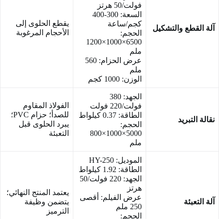
فولت/50 هرتز
السعة: 300-400
يقطع الحلوى إلى
كجم/ساعة
آلة القطع والتشكيل
الأحجام المرغوبة
الحجم:
6500×1000×1200
ملم
عرض الحزام: 560
ملم
الوزن: 1000 كجم
الجهد: 380
الفولاذ المقاوم
فولت/220 فولت
للصدأ؛ حزام PVC؛
الطاقة: 0.37 كيلواط
نقالة التبريد
يبرد الحلوى قبل
الحجم:
5000×1000×800
التعبئة
ملم
الموديل: HY-250
الطاقة: 1.92 كيلواط
الجهد: 220 فولت/50
هرتز
يعتمد المنتج النهائي؛
عرض الفيلم: أقصى
آلة التعبئة
يتضمن وظيفة
250 ملم
الترميز
الحجم: