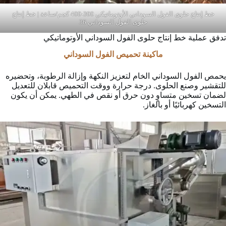
خط إنتاج حلوى الفول السوداني الأوتوماتيكي 300-400 كجم/ساعة | خط إنتاج
حلوى الفول السوداني 36
تدفق عملية خط إنتاج حلوى الفول السوداني الأوتوماتيكي
ماكينة تحميص الفول السوداني
يحمص الفول السوداني الخام لتعزيز النكهة وإزالة الرطوبة، وتحضيره
للتقشير وصنع الحلوى. درجة حرارة ووقت التحميص قابلان للتعديل
لضمان تسخين متساوٍ دون حرق أو نقص في الطهي. يمكن أن يكون
التسخين كهربائيًا أو بالغاز.