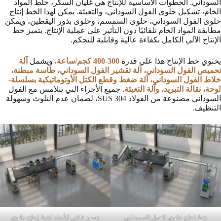
السوداني. الخطوات الأساسية للإنتاج هي غليان السكر، خلط المواد
الخام، تشكيل حلوى الفول السوداني، والتعبئة. يمكن لهذا الخط إنتاج
حلوى الفول السوداني، حلوى السمسم، وحلوى بذور اليقطين، ويمكن
مطابقة المواد الخام تلقائيًا دون التأثير على عملية الإنتاج. يتميز خط
الإنتاج الآلي الكامل بكفاءة عالية وقابلية للتحكم.
يحتوي خط الإنتاج هذا على قدرة
300-400 كجم/ساعة.
ويشمل
آلة
تحميص الفول السوداني، آلة تقشير الفول السوداني، طاسة مبطنة،
خلاط الفول السوداني، آلة ضغط وقطع الكتل الأوتوماتيكية بسلسلة-
لوحة، نقالة التبريد، وآلة التعبئة
. جميع الأجزاء التي تتلامس مع الفول
السوداني مصنوعة من الفولاذ SUS 304، لضمان عدم التلوث وسهولة
التنظيف.
خط إنتاج حلوى الفول السوداني
تصور ثلاثي الأبعاد لخط إنتاج حلوى