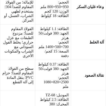
الحجم:
للإمالة؛ من الفولاذ
وعاء غليان السكر
950×950×800 ملم
المقاوم للصدأ 304؛
الوزن: 120 كجم
يستخدم لطهي
الطاقة: 18 كيلواط
الشراب، العسل، أو
المركز.
الطاقة: 1.1 كيلواط
الفولاذ المقاوم
الجهد: 380 فولت/50
للصدأ؛ مزدوج
هرتز
الطبقات مع عزل
آلة الخلط
الحجم:
حراري؛ يخلط الفول
700×500×1400 ملم
السوداني مع
السعة: 15 كجم/
الشراب والمكونات
دفعة
الأخرى
الطاقة: 0.37 كيلواط
سطح من الفولاذ
الجهد: 380 فولت/50
المقاوم للصدأ؛ حزام
هرتز
نقالة الصعود
PVC؛ ينقل المادة
الحجم:
2500×820×1080
إلى آلة القطع
ملم
الموديل: TZ-68
الطاقة: 2.5 كيلواط
المحرك: 380