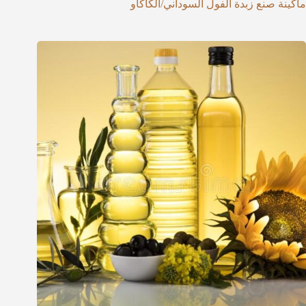
ماكينة صنع زبدة الفول السوداني/الكاكاو