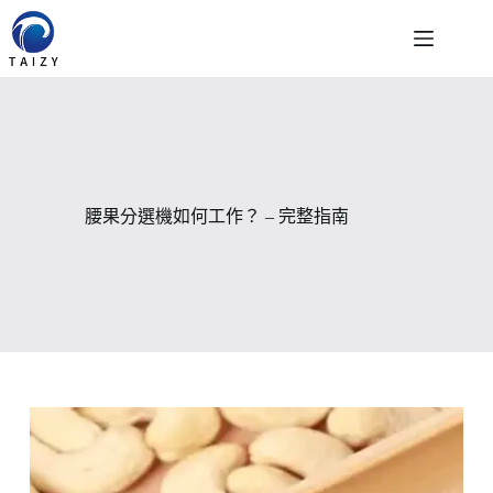
跳
至
主
要
內
容
腰果分選機如何工作？ – 完整指南