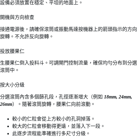
設備必須放置在穩定、平坦的地面上。
開機與方向檢查
接通電源後，請確保滾筒或振動馬達按機器上的箭頭指示的方向
旋轉。不允許反向旋轉。
投放腰果仁
生腰果仁倒入投料斗。可調閘門控制流量，確保均勻分布到分選
滾筒中。
按大小分級
分選滾筒內含多個篩孔段，孔徑逐漸增大（例如
18mm, 24mm,
26mm
）。隨著滾筒旋轉，腰果仁向前滾動。
較小的仁粒會從上方較小的孔洞掉落。
較大的仁粒會移動得更遠，並落入下一段。
此逐步流程能準確進行多尺寸分級。