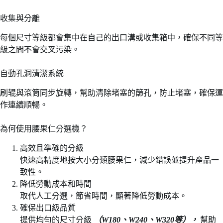
收集與分離
每個尺寸等級都會集中在自己的出口溝或收集箱中，確保不同等
級之間不會交叉污染。
自動孔洞清潔系統
刷辊與滾筒同步旋轉，幫助清除堵塞的篩孔，防止堵塞，確保運
作連續順暢。
為何使用腰果仁分選機？
高效且準確的分級
快速高精度地按大小分類腰果仁，減少錯誤並提升產品一
致性。
降低勞動成本和時間
取代人工分選，節省時間，顯著降低勞動成本。
確保出口級品質
提供均勻的尺寸分級
（W180、W240、W320等），
幫助