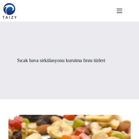
Skip
to
content
Sıcak hava sirkülasyonu kurutma fırını türleri