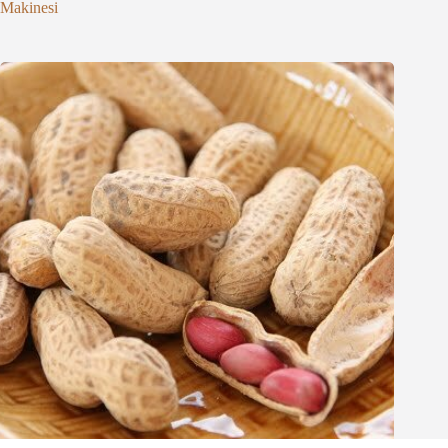
Makinesi
Whatsapp
Email
Wechat
Chat