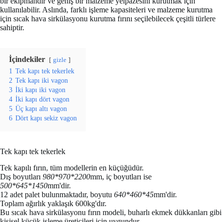
bir ekipmandır ve geniş bir malzeme yelpazesini kurutmak için
kullanılabilir. Aslında, farklı işleme kapasiteleri ve malzeme kurutma
için sıcak hava sirkülasyonu kurutma fırını seçilebilecek çeşitli türlere
sahiptir.
İçindekiler
gizle
1
Tek kapı tek tekerlek
2
Tek kapı iki vagon
3
İki kapı iki vagon
4
İki kapı dört vagon
5
Üç kapı altı vagon
6
Dört kapı sekiz vagon
Tek kapı tek tekerlek
Tek kapılı fırın, tüm modellerin en küçüğüdür.
Dış boyutları
980*970*2200
mm, iç boyutları ise
500*645*1450
mm'dir.
12 adet palet bulunmaktadır, boyutu
640*460*45
mm'dir.
Toplam ağırlık yaklaşık 600kg'dır.
Bu sıcak hava sirkülasyonu fırın modeli, buharlı ekmek dükkanları gibi
kişisel küçük işleme üreticileri için uygundur.