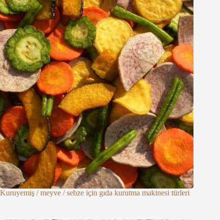
Kuruyemiş / meyve / sebze için gıda kurutma makinesi türleri