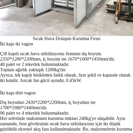
Sıcak Hava Dolaşım Kurutma Fırını
İki kapı iki vagon
Çift kapılı sıcak hava sirkülasyonu fırınının dış boyutu
2350*1200*2200
mm, iç boyutu ise
1670*1000*1450
mm'dir.
48 palet ve 2 tekerlek bulunmaktadır.
Toplam ağırlık yaklaşık 1200kg'dır.
Ayrıca, tek kapılı bisikletten farklı olarak, fırın şekil ve kapasite olarak
iki katıdır. Ancak fan gücü aynıdır, 0.45kW.
İki kapı dört vagon
Dış boyutları
2430*2200*2200
mm, iç boyutları ise
1700*1980*1440
mm'dir.
96 palet ve 4 tekerlek bulunmaktadır.
Her seferinde maksimum kurutma miktarı 240kg'ye ulaşabilir. Aynı
zamanda, fırın gövdesinin sıcak hava sirkülasyonu için iki düşük
gürültülü eksenel akış fanı kullanılmaktadır. Bu, malzemelerin kurutma