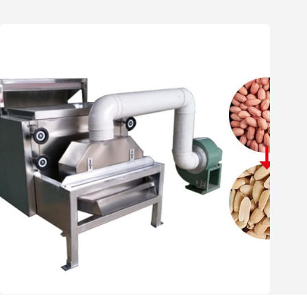
Whatsapp
Email
Wechat
Chat
Fabrika fiyatıyla satılık Fıstık Soyma ve Yarım Kesme