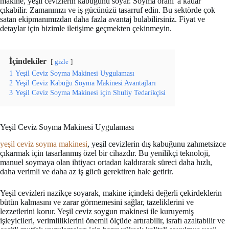
makine, yeşil cevizlerin kabuğunu soyar. Soyma oranı 'a kadar
çıkabilir. Zamanınızı ve iş gücünüzü tasarruf edin. Bu sektörde çok
satan ekipmanımızdan daha fazla avantaj bulabilirsiniz. Fiyat ve
detaylar için bizimle iletişime geçmekten çekinmeyin.
İçindekiler
gizle
1
Yeşil Ceviz Soyma Makinesi Uygulaması
2
Yeşil Ceviz Kabuğu Soyma Makinesi Avantajları
3
Yeşil Ceviz Soyma Makinesi için Shuliy Tedarikçisi
Yeşil Ceviz Soyma Makinesi Uygulaması
yeşil ceviz soyma makinesi
, yeşil cevizlerin dış kabuğunu zahmetsizce
çıkarmak için tasarlanmış özel bir cihazdır. Bu yenilikçi teknoloji,
manuel soymaya olan ihtiyacı ortadan kaldırarak süreci daha hızlı,
daha verimli ve daha az iş gücü gerektiren hale getirir.
Yeşil cevizleri nazikçe soyarak, makine içindeki değerli çekirdeklerin
bütün kalmasını ve zarar görmemesini sağlar, tazeliklerini ve
lezzetlerini korur. Yeşil ceviz soygun makinesi ile kuruyemiş
işleyicileri, verimliliklerini önemli ölçüde artırabilir, israfı azaltabilir ve