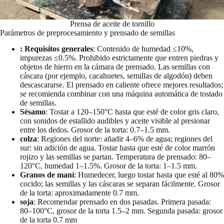
Prensa de aceite de tornillo
Parámetros de preprocesamiento y prensado de semillas
: Requisitos generales
: Contenido de humedad ≤10%,
impurezas ≤0.5%. Prohibido estrictamente que entren piedras y
objetos de hierro en la cámara de prensado. Las semillas con
cáscara (por ejemplo, cacahuetes, semillas de algodón) deben
descascararse. El prensado en caliente ofrece mejores resultados;
se recomienda combinar con una máquina automática de tostado
de semillas.
Sésamo
: Tostar a 120–150°C hasta que esté de color gris claro,
con sonidos de estallido audibles y aceite visible al presionar
entre los dedos. Grosor de la torta: 0.7–1.5 mm.
colza
: Regiones del norte: añadir 4–6% de agua; regiones del
sur: sin adición de agua. Tostar hasta que esté de color marrón
rojizo y las semillas se partan. Temperatura de prensado: 80–
120°C, humedad 1–1.5%. Grosor de la torta: 1–1.5 mm.
Granos de maní
: Humedecer, luego tostar hasta que esté al 80%
cocido; las semillas y las cáscaras se separan fácilmente. Grosor
de la torta: aproximadamente 0.7 mm.
soja
: Recomendar prensado en dos pasadas. Primera pasada:
80–100°C, grosor de la torta 1.5–2 mm. Segunda pasada: grosor
de la torta 0.7 mm