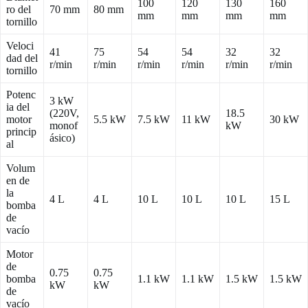
100
120
130
160
ro del
70 mm
80 mm
mm
mm
mm
mm
tornillo
Veloci
41
75
54
54
32
32
dad del
r/min
r/min
r/min
r/min
r/min
r/min
tornillo
Potenc
3 kW
ia del
(220V,
18.5
motor
5.5 kW
7.5 kW
11 kW
30 kW
monof
kW
princip
ásico)
al
Volum
en de
la
4 L
4 L
10 L
10 L
10 L
15 L
bomba
de
vacío
Motor
de
0.75
0.75
bomba
1.1 kW
1.1 kW
1.5 kW
1.5 kW
kW
kW
de
vacío