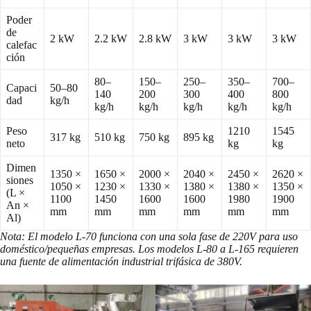
Poder
de
2 kW
2.2 kW
2.8 kW
3 kW
3 kW
3 kW
calefac
ción
80–
150–
250–
350–
700–
Capaci
50–80
140
200
300
400
800
dad
kg/h
kg/h
kg/h
kg/h
kg/h
kg/h
Peso
1210
1545
317 kg
510 kg
750 kg
895 kg
neto
kg
kg
Dimen
1350 ×
1650 ×
2000 ×
2040 ×
2450 ×
2620 ×
siones
1050 ×
1230 ×
1330 ×
1380 ×
1380 ×
1350 ×
(L ×
1100
1450
1600
1600
1980
1900
An ×
mm
mm
mm
mm
mm
mm
Al)
Nota: El modelo L-70 funciona con una sola fase de 220V para uso
doméstico/pequeñas empresas. Los modelos L-80 a L-165 requieren
una fuente de alimentación industrial trifásica de 380V.