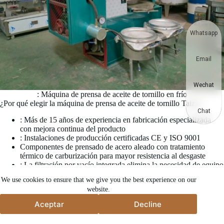
Whatsapp
Email
Wechat
: Máquina de prensa de aceite de tornillo en frío
¿Por qué elegir la máquina de prensa de aceite de tornillo Taizy?
Chat
: Más de 15 años de experiencia en fabricación especializada
con mejora continua del producto
: Instalaciones de producción certificadas CE y ISO 9001
Componentes de prensado de acero aleado con tratamiento
térmico de carburización para mayor resistencia al desgaste
: La filtración por vacío integrada elimina la necesidad de equipo
de filtración separado
We use cookies to ensure that we give you the best experience on our
: Modos de prensado en frío y caliente que maximizan la
website.
versatilidad para diferentes semillas oleaginosas
: Pruebas de aceptación en fábrica con documentación en video
Aceptar
Decline
antes del envío
Aceptar
Decline
: Documentación técnica completa y manuales de operación