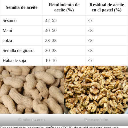
Rendimiento de
Residual de aceite
Semilla de aceite
aceite (%)
en el pastel (%)
Sésamo
42–55
≤7
Maní
40–50
≤8
colza
28–38
≤8
Semilla de girasol
30–38
≤8
Haba de soja
10–16
≤7
Cacahuetes secos
Nueces peladas