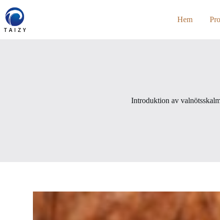
Skip
to
Hem
Pr
content
Introduktion av valnötsskal