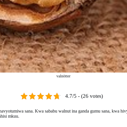
valnötter
4.7/5 - (26 votes)
inavyotumiwa sana. Kwa sababu walnut ina ganda gumu sana, kwa hivyo 
ahisi mkuu.