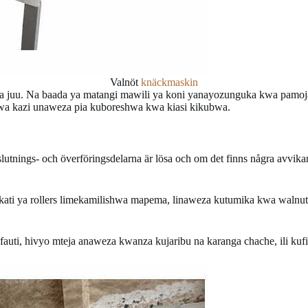
Valnöt
knäckmaskin
ya juu. Na baada ya matangi mawili ya koni yanayozunguka kwa pamo
 wa kazi unaweza pia kuboreshwa kwa kiasi kikubwa.
slutnings- och överföringsdelarna är lösa och om det finns några avvik
kati ya rollers limekamilishwa mapema, linaweza kutumika kwa walnut
auti, hivyo mteja anaweza kwanza kujaribu na karanga chache, ili kufi