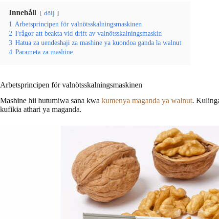
Innehåll
dölj
1
Arbetsprincipen för valnötsskalningsmaskinen
2
Frågor att beakta vid drift av valnötsskalningsmaskin
3
Hatua za uendeshaji za mashine ya kuondoa ganda la walnut
4
Parameta za mashine
Arbetsprincipen för valnötsskalningsmaskinen
Mashine hii hutumiwa sana kwa
kumenya maganda ya walnut
. Kuling
kufikia athari ya maganda.