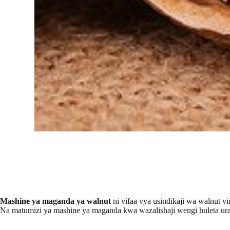
Mashine ya maganda ya walnut
ni vifaa vya usindikaji wa walnut v
Na matumizi ya mashine ya maganda kwa wazalishaji wengi huleta ur