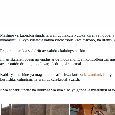
Mashine ya kuondoa ganda la walnut inakula kutoka kwenye hopper 
kikamilifu. Hivyo kusaidia katika kuchambua kwa mikono, na ufanisi
Frågor att beakta vid drift av valnötsskalningsmaskin
Innan skalaren börjar användas är det nödvändigt att kontrollera om an
av strömförsörjningen och varje ledning är normal.
Kabla ya mashine ya maganda kusafirishwa kutoka
kiwandani
. Pengo 
kusindika kulingana na walnut kurekebisha zaidi.
Kwa sababu unene na ukubwa wa kila aina ya ganda la mkaratusi ni tof