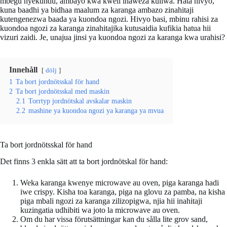
mbegu nyekundu, ambayo kwa kweli inaweza kuliwa. Hata hivyo,
kuna baadhi ya bidhaa maalum za karanga ambazo zinahitaji
kutengenezwa baada ya kuondoa ngozi. Hivyo basi, mbinu rahisi za
kuondoa ngozi za karanga zinahitajika kutusaidia kufikia hatua hii
vizuri zaidi. Je, unajua jinsi ya kuondoa ngozi za karanga kwa urahisi?
Innehåll
dölj
1
Ta bort jordnötsskal för hand
2
Ta bort jordnötsskal med maskin
2.1
Torrtyp jordnötskal avskalar maskin
2.2
mashine ya kuondoa ngozi ya karanga ya mvua
Ta bort jordnötsskal för hand
Det finns 3 enkla sätt att ta bort jordnötskal för hand:
Weka karanga kwenye microwave au oven, piga karanga hadi
iwe crispy. Kisha toa karanga, piga na glovu za pamba, na kisha
piga mbali ngozi za karanga zilizopigwa, njia hii inahitaji
kuzingatia udhibiti wa joto la microwave au oven.
Om du har vissa förutsättningar kan du sålla lite grov sand,