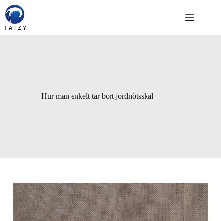
Skip
to
content
Hur man enkelt tar bort jordnötsskal