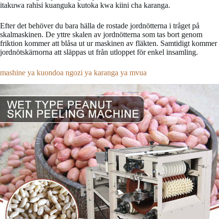
itakuwa rahisi kuanguka kutoka kwa kiini cha karanga.
Efter det behöver du bara hälla de rostade jordnötterna i tråget på
skalmaskinen. De yttre skalen av jordnötterna som tas bort genom
friktion kommer att blåsa ut ur maskinen av fläkten. Samtidigt kommer
jordnötskärnorna att släppas ut från utloppet för enkel insamling.
mashine ya kuondoa ngozi ya karanga ya mvua