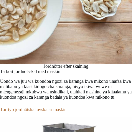
Jordnötter efter skalning
Ta bort jordnötsskal med maskin
Uondo wa juu wa kuondoa ngozi za karanga kwa mikono unafaa kwa
matibabu ya kiasi kidogo cha karanga, hivyo ikiwa wewe ni
mtengenezaji mkubwa wa usindikaji, utahitaji mashine ya kitaalamu ya
kuondoa ngozi za karanga badala ya kuondoa kwa mikono tu.
Torrtyp jordnötskal avskalar maskin