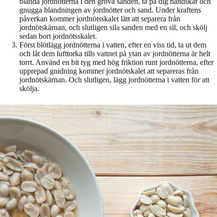
blanda jordnötterna i den grova sanden, ta på dig handskar och
gnugga blandningen av jordnötter och sand. Under kraftens
påverkan kommer jordnötsskalet lätt att separera från
jordnötskärnan, och slutligen sila sanden med en sil, och skölj
sedan bort jordnötsskalet.
Först blötlägg jordnötterna i vatten, efter en viss tid, ta ut dem
och låt dem lufttorka tills vattnet på ytan av jordnötterna är helt
torrt. Använd en bit tyg med hög friktion runt jordnötterna, efter
upprepad gnidning kommer jordnötskalet att separeras från
jordnötskärnan. Och slutligen, lägg jordnötterna i vatten för att
skölja.