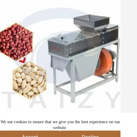
Torrtyp jordnötskal avskalar maskin
We use cookies to ensure that we give you the best experience on our
website.
Accept
Decline