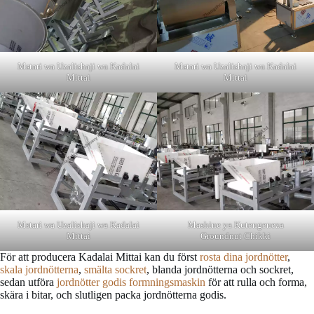
Mstari wa Uzalishaji wa Kadalai
Mstari wa Uzalishaji wa Kadalai
Mittai
Mittai
Mstari wa Uzalishaji wa Kadalai
Mashine ya Kutengeneza
Mittai
Groundnut Chikki
För att producera Kadalai Mittai kan du först
rosta dina jordnötter
,
skala jordnötterna
,
smälta sockret
, blanda jordnötterna och sockret,
sedan utföra
jordnötter godis formningsmaskin
för att rulla och forma,
skära i bitar, och slutligen packa jordnötterna godis.