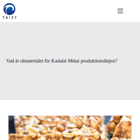
Skip
to
content
Vad är råmaterialet för Kadalai Mittai produktionslinjen?