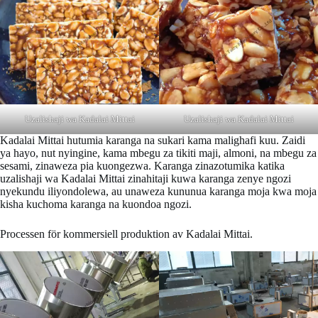
Uzalishaji wa Kadalai Mittai
Uzalishaji wa Kadalai Mittai
Kadalai Mittai hutumia karanga na sukari kama malighafi kuu. Zaidi
ya hayo, nut nyingine, kama mbegu za tikiti maji, almoni, na mbegu za
sesami, zinaweza pia kuongezwa. Karanga zinazotumika katika
uzalishaji wa Kadalai Mittai zinahitaji kuwa karanga zenye ngozi
nyekundu iliyondolewa, au unaweza kununua karanga moja kwa moja
kisha kuchoma karanga na kuondoa ngozi.
Processen för kommersiell produktion av Kadalai Mittai.