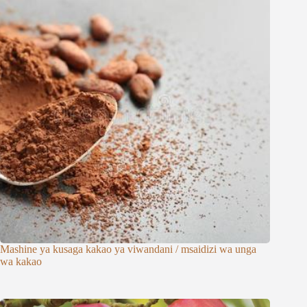
Mashine ya kusaga kakao ya viwandani / msaidizi wa unga
wa kakao