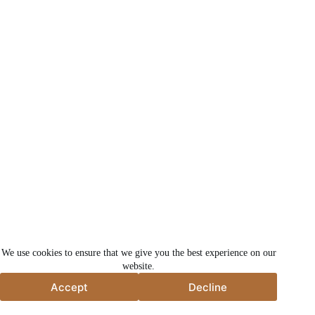
We use cookies to ensure that we give you the best experience on our
website.
Accept
Decline
Accept
Decline
မူပိုင်ခွင့် © 2026 - Taizy Machinery Co., Ltd.