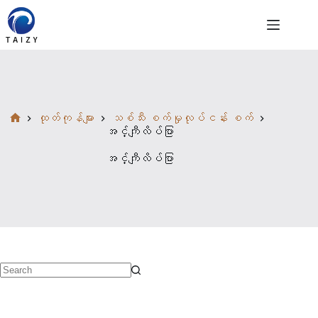
Skip
to
content
ထုတ်ကုန်များ
သစ်သီး စက်မှုလုပ်ငန်း စက်
Home
အင်္ကျီလိပ်ပြာ
အင်္ကျီလိပ်ပြာ
No
results