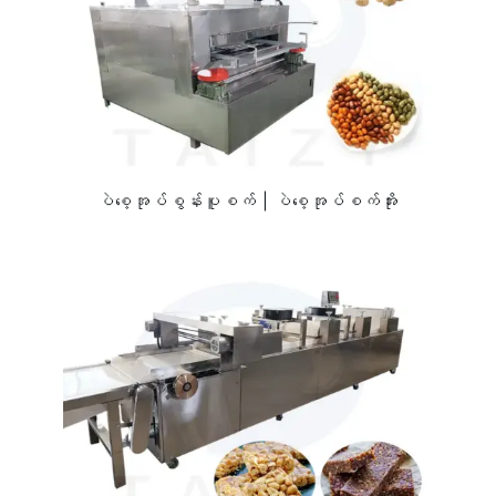
ပဲစေ့အုပ်စွန်းပူစက် | ပဲစေ့အုပ်စက်အိုး