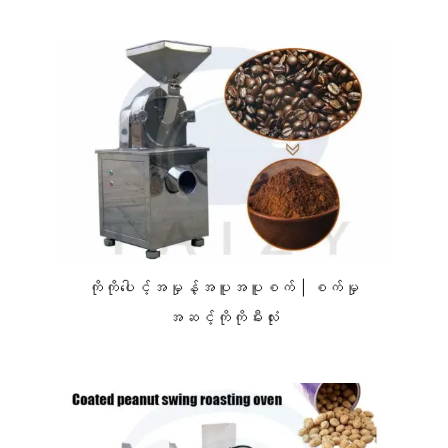
ကိုကိုပေါင့်အမှုန့်အပူအပူစက် | စက်မှု
အဆင့်ကိုကိုမီးလုံး