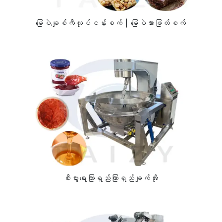
မြေပဲချစ်ကီလုပ်ငန်းစက် | မြေပဲဘားဖြတ်စက်
စီးပွားရေးကြာရှည်ကြာရှည်ချက်အိုး