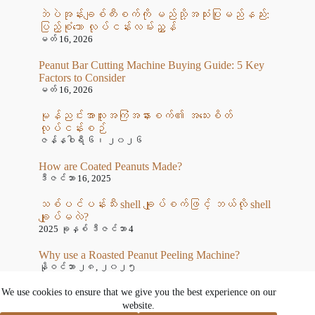
ဘဲပဲအုန်းချစ်ကီးစက်ကို မည်သို့အသုံးပြုမည်နည်း:
ပြည့်စုံသော လုပ်ငန်းလမ်းညွှန်
မတ် 16, 2026
Peanut Bar Cutting Machine Buying Guide: 5 Key
Factors to Consider
မတ် 16, 2026
မုန်ညင်းအာလူးအကြံအနားစက်၏ အသေးစိတ်
လုပ်ငန်းစဉ်
ဇန်နဝါရီ ၆၊ ၂၀၂၆
How are Coated Peanuts Made?
ဒီဇင်ဘာ 16, 2025
သစ်ပင်ပန်းသီး shell ချုပ်စက်ဖြင့် ဘယ်လို shell
ချုပ်မလဲ?
2025 ခုနှစ် ဒီဇင်ဘာ 4
Why use a Roasted Peanut Peeling Machine?
နိုဝင်ဘာ ၂၈, ၂၀၂၅
ပဲနတ်ကြော်ဘယ်လိုလုပ်သလဲ?
We use cookies to ensure that we give you the best experience on our
နိုဝင်ဘာ ၂၁, ၂၀၂၅
website.