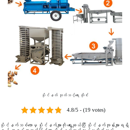
ပိုင်နတ် သုတ်သင့်ရေး လိုင်း
4.8/5 - (19 votes)
ပိုင်နက်သစ်တောမှ ပိုင်နက်များကို ရွေးချယ်ပြီး ပိုင်နက်အုန်းများရရှိ