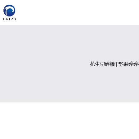
跳
至
主
要
內
容
花生切碎機 | 堅果碎碎