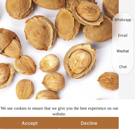
Whatsapp
Email
Wechat
Chat
We use cookies to ensure that we give you the best experience on our
website.
如何轻松敲碎杏仁？
Accept
Decline
Accept
Decline