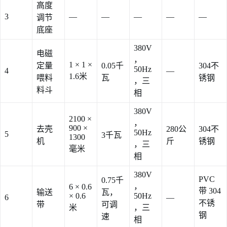
高度
3
—
—
—
—
—
调节
底座
380V
电磁
，
1 × 1 ×
定量
0.05千
304不
50Hz
4
—
1.6米
喂料
瓦
锈钢
，三
料斗
相
380V
2100 ×
，
900 ×
去壳
280公
304不
50Hz
5
3千瓦
1300
机
斤
锈钢
，三
毫米
相
380V
PVC
0.75千
，
6 × 0.6
带 304
输送
瓦，
× 0.6
50Hz
6
—
不锈
带
可调
米
，三
钢
速
相