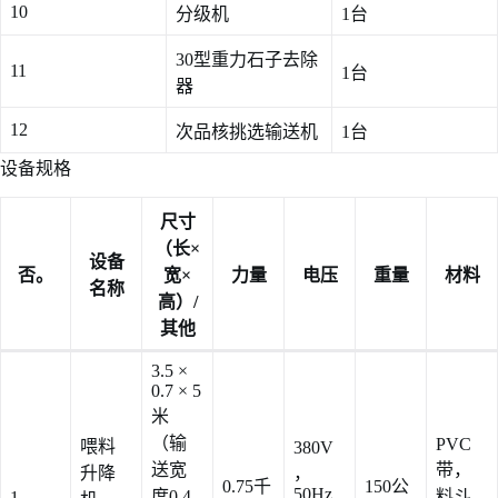
10
分级机
1台
30型重力石子去除
11
1台
器
12
次品核挑选输送机
1台
设备规格
尺寸
（长×
设备
否。
宽×
力量
电压
重量
材料
名称
高）/
其他
3.5 ×
0.7 × 5
米
（输
PVC
喂料
380V
送宽
带，
升降
，
0.75千
150公
50Hz
度0.4
料斗
1