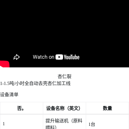
杏仁裂
1-1.5吨/小时全自动去壳杏仁加工线
设备清单
否。
设备名称（英文）
数量
提升输送机（原料
1
1台
喂料）