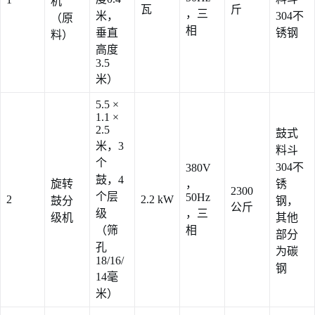
机
瓦
斤
，三
米，
304不
（原
相
垂直
锈钢
料）
高度
3.5
米）
5.5 ×
1.1 ×
2.5
鼓式
米，3
料斗
个
304不
380V
鼓，4
旋转
，
锈
2300
个层
50Hz
2
2.2 kW
鼓分
钢，
公斤
级
，三
级机
其他
（筛
相
部分
孔
为碳
18/16/
钢
14毫
米）