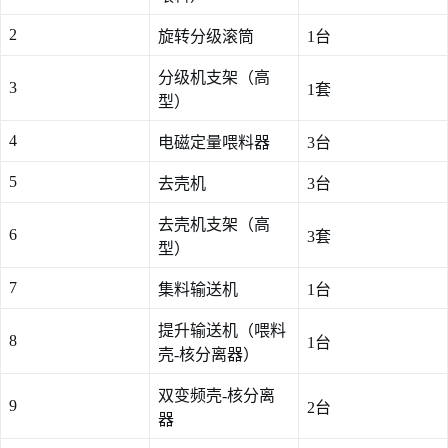
2
旋转分级滚筒
1台
分级机支架（高
3
1套
型）
4
电磁定量喂料器
3台
5
去壳机
3台
去壳机支架（高
6
3套
型）
7
集料输送机
1台
提升输送机（喂料
8
1台
壳-核分离器）
双变频壳-核分离
9
2台
器