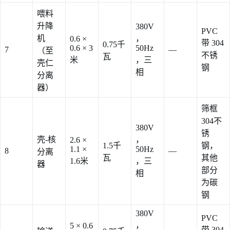
喂料
升降
380V
PVC
机
，
0.6 ×
带 304
0.75千
0.6 × 3
50Hz
7
—
（至
不锈
瓦
米
，三
壳仁
钢
相
分离
器）
筛框
304不
380V
锈
壳-核
，
2.6 ×
1.5千
钢，
1.1 ×
50Hz
8
—
分离
瓦
其他
1.6米
，三
器
部分
相
为碳
钢
380V
PVC
，
5 × 0.6
带 304