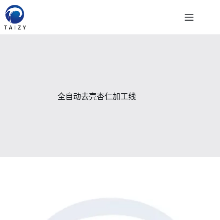
跳
至
内
容
全自动去壳杏仁加工线