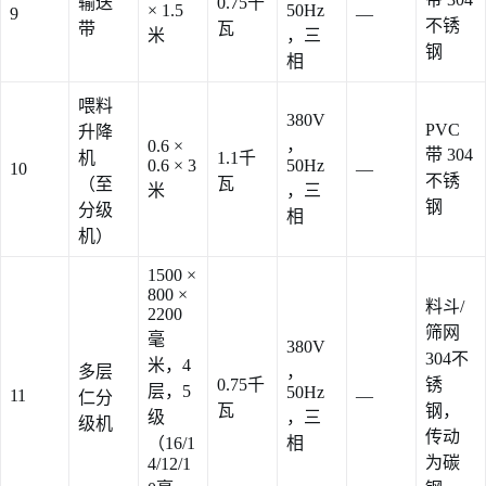
输送
0.75千
× 1.5
50Hz
9
—
不锈
带
瓦
米
，三
钢
相
喂料
380V
PVC
升降
，
0.6 ×
带 304
机
1.1千
0.6 × 3
50Hz
10
—
不锈
（至
瓦
米
，三
钢
分级
相
机）
1500 ×
800 ×
料斗/
2200
筛网
毫
380V
304不
米，4
多层
，
0.75千
锈
层，5
50Hz
11
—
仁分
瓦
钢，
级
，三
级机
传动
（16/1
相
为碳
4/12/1