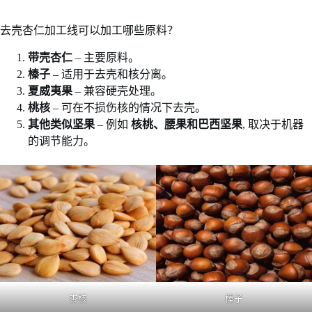
去壳杏仁加工线可以加工哪些原料？
带壳杏仁
– 主要原料。
榛子
– 适用于去壳和核分离。
夏威夷果
– 兼容硬壳处理。
桃核
– 可在不损伤核的情况下去壳。
其他类似坚果
– 例如
核桃、腰果和巴西坚果
, 取决于机器
的调节能力。
杏核
榛子