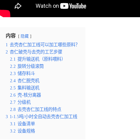
内容
隐藏
1
去壳杏仁加工线可以加工哪些原料？
2
杏仁破壳与去壳的工艺步骤
2.1
提升输送机（原料喂料）
2.2
旋转分级滚筒
2.3
储存料斗
2.4
杏仁脱壳机
2.5
集料输送机
2.6
壳-核分离器
2.7
分级机
2.8
去壳杏仁加工线的特点
3
1-1.5吨/小时全自动去壳杏仁加工线
3.1
设备清单
3.2
设备规格