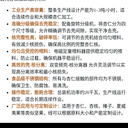
工业生产高容量
：整条生产线设计产能为1–3吨/小时，适
合连续作业和大规模杏仁加工。
准确分级确保去壳稳定
：配备旋转分级机，将杏仁分为四
个尺寸等级，允许精确调节去壳间隙，实现干净去壳。
核完整性高，破碎率低
：可调节的去壳机结合均匀喂料，
有效减少核损伤，确保高比例的完整杏仁核。
均匀且受控的喂料
： 电磁定量喂料器提供稳定均匀的喂
料，防止过载，确保机器平稳运行。
高效的壳-核分离
：双变频壳-核分离器
允许灵活调节以实
现高分离效率和最小核损失。
食品级不锈钢结构
：所有与杏仁接触的部件均为不锈钢，
确保卫生、防腐蚀、易清洗。
操作稳定，能耗合理
：总装机功率约26千瓦，生产线运行
稳定，适合长期连续作业。
广泛应用与可定制设计
：适用于杏仁、杏核、榛子、夏威
夷果等类似坚果，线可以根据原料大小和产能定制设计。