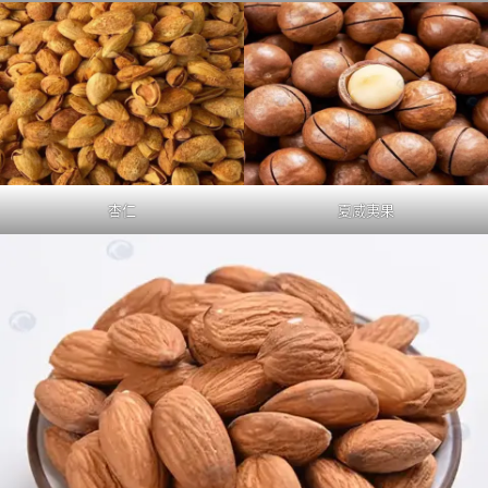
杏仁
夏威夷果