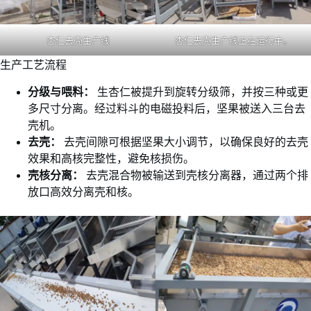
杏仁去壳生产线
杏仁去壳生产线正在运行中。
生产工艺流程
分级与喂料：
生杏仁被提升到旋转分级筛，并按三种或更
多尺寸分离。经过料斗的电磁投料后，坚果被送入三台去
壳机。
去壳：
去壳间隙可根据坚果大小调节，以确保良好的去壳
效果和高核完整性，避免核损伤。
壳核分离：
去壳混合物被输送到壳核分离器，通过两个排
放口高效分离壳和核。