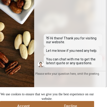
Whatsapp
Email
👋 Hi there! Thank you for visiting
our website.
Wechat
Let me know if you need any help.
1
You can chat with me to get the
Chat
latest quote or any questions.
壳仁分离机介绍
Send
We use cookies to ensure that we give you the best experience on our
website.
Accept
Decline