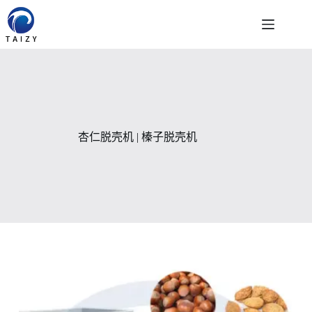
跳
至
内
容
杏仁脱壳机 | 榛子脱壳机