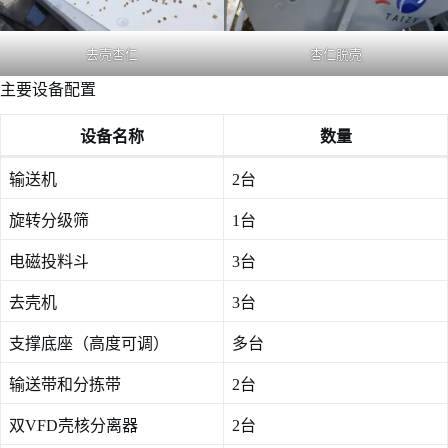
去壳杏仁
杏仁脱壳
主要设备配置
设备名称
数量
输送机
2台
旋转分级筛
1台
电磁投料斗
3台
去壳机
3台
支撑底座（高度可调）
多台
输送带和分拣带
2台
双VFD壳核分离器
2台