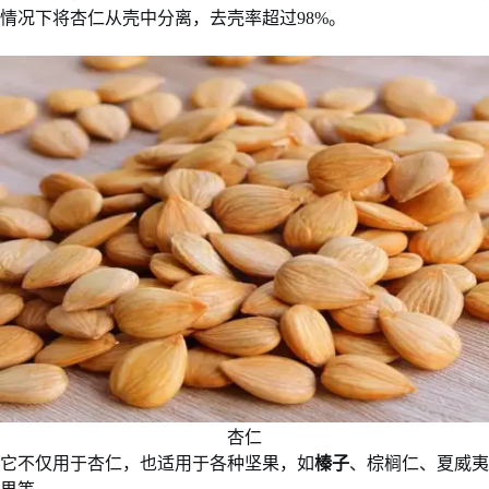
情况下将杏仁从壳中分离，去壳率超过98%。
杏仁
它不仅用于杏仁，也适用于各种坚果，如
榛子
、棕榈仁、夏威夷