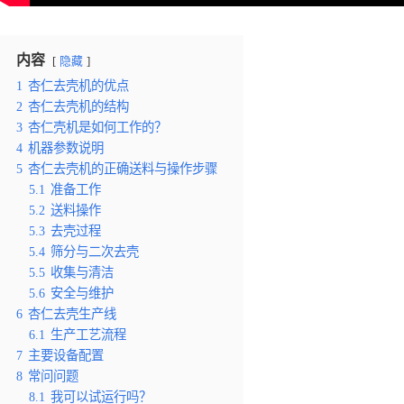
内容
隐藏
1
杏仁去壳机的优点
2
杏仁去壳机的结构
3
杏仁壳机是如何工作的？
4
机器参数说明
5
杏仁去壳机的正确送料与操作步骤
5.1
准备工作
5.2
送料操作
5.3
去壳过程
5.4
筛分与二次去壳
5.5
收集与清洁
5.6
安全与维护
6
杏仁去壳生产线
6.1
生产工艺流程
7
主要设备配置
8
常问问题
8.1
我可以试运行吗？