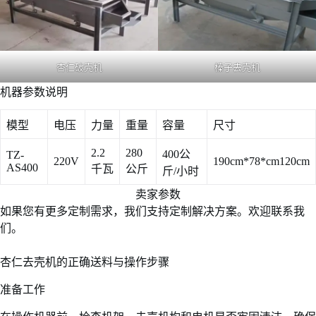
杏仁破壳机
榛子去壳机
机器参数说明
模型
电压
力量
重量
容量
尺寸
2.2
280
400公
TZ-
220V
190cm*78*cm120cm
AS400
千瓦
公斤
斤/小时
卖家参数
如果您有更多定制需求，我们支持定制解决方案。欢迎联系我
们。
杏仁去壳机的正确送料与操作步骤
准备工作