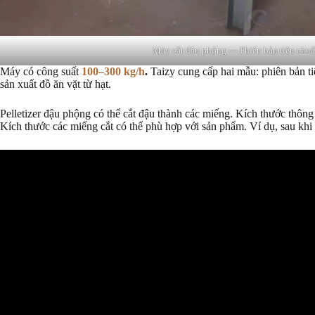
Máy cắt đậu phộng — Phiên bản tiêu chu
Máy có công suất
100–300 kg/h
.
Taizy cung cấp hai mẫu: phiên bản t
sản xuất đồ ăn vặt từ hạt.
Pelletizer đậu phộng có thể cắt đậu thành các miếng. Kích thước thôn
Kích thước các miếng cắt có thể phù hợp với sản phẩm. Ví dụ, sau khi