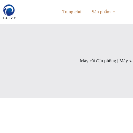
Chuyển
đến
Trang chủ
Sản phẩm
phần
nội
dung
Máy cắt đậu phộng | Máy xa