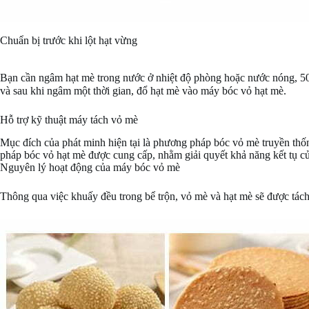
Chuẩn bị trước khi lột hạt vừng
Bạn cần ngâm hạt mè trong nước ở nhiệt độ phòng hoặc nước nóng, 50-
và sau khi ngâm một thời gian, đổ hạt mè vào máy bóc vỏ hạt mè.
Hỗ trợ kỹ thuật máy tách vỏ mè
Mục đích của phát minh hiện tại là phương pháp bóc vỏ mè truyền thốn
pháp bóc vỏ hạt mè được cung cấp, nhằm giải quyết khả năng kết tụ c
Nguyên lý hoạt động của máy bóc vỏ mè
Thông qua việc khuấy đều trong bể trộn, vỏ mè và hạt mè sẽ được tách 