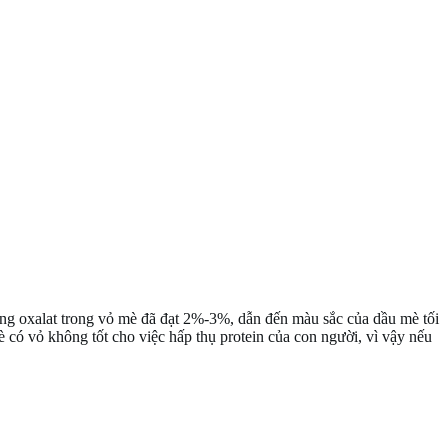
ợng oxalat trong vỏ mè đã đạt 2%-3%, dẫn đến màu sắc của dầu mè tối
 có vỏ không tốt cho việc hấp thụ protein của con người, vì vậy nếu