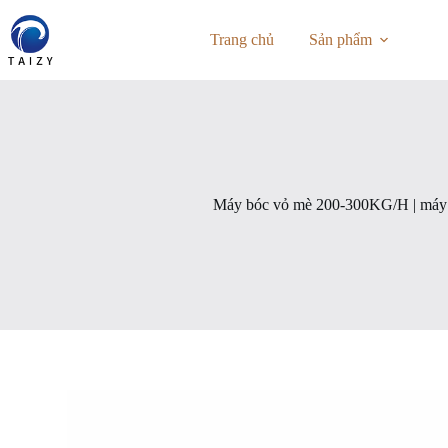
Chuyển
đến
Trang chủ
Sản phẩm
phần
nội
dung
Máy bóc vỏ mè 200-300KG/H | máy 