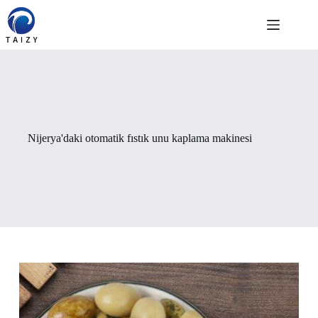
Skip
to
content
Nijerya'daki otomatik fıstık unu kaplama makinesi