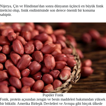
Nijerya, Çin ve Hindistan'dan sonra dünyanın üçüncü en büyük fıstık
üreticisi olup, fıstık endüstrisinde son derece önemli bir konuma
sahiptir.
Popüler Fıstık
Fıstık, protein açısından zengin ve besin maddeleri bakımından yüksek
bir bitkidir. Amerika Birleşik Devletleri ve Avrupa gibi birçok ülkede