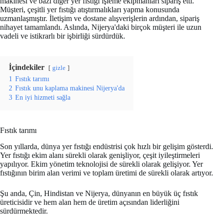
makinesi ve bazı diğer yer fıstığı işleme ekipmanları sipariş etti.
Müşteri, çeşitli yer fıstığı atıştırmalıkları yapma konusunda
uzmanlaşmıştır. İletişim ve dostane alışverişlerin ardından, sipariş
nihayet tamamlandı. Aslında, Nijerya'daki birçok müşteri ile uzun
vadeli ve istikrarlı bir işbirliği sürdürdük.
İçindekiler
gizle
1
Fıstık tarımı
2
Fıstık unu kaplama makinesi Nijerya'da
3
En iyi hizmeti sağla
Fıstık tarımı
Son yıllarda, dünya yer fıstığı endüstrisi çok hızlı bir gelişim gösterdi.
Yer fıstığı ekim alanı sürekli olarak genişliyor, çeşit iyileştirmeleri
yapılıyor. Ekim yönetim teknolojisi de sürekli olarak gelişiyor. Yer
fıstığının birim alan verimi ve toplam üretimi de sürekli olarak artıyor.
Şu anda, Çin, Hindistan ve Nijerya, dünyanın en büyük üç fıstık
üreticisidir ve hem alan hem de üretim açısından liderliğini
sürdürmektedir.