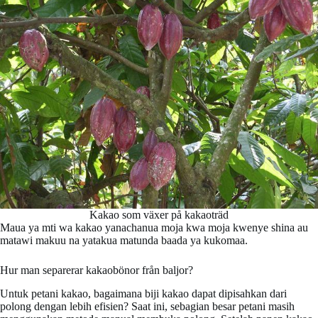
Kakao som växer på kakaoträd
Maua ya mti wa kakao yanachanua moja kwa moja kwenye shina au
matawi makuu na yatakua matunda baada ya kukomaa.
Hur man separerar kakaobönor från baljor?
Untuk petani kakao, bagaimana biji kakao dapat dipisahkan dari
polong dengan lebih efisien? Saat ini, sebagian besar petani masih