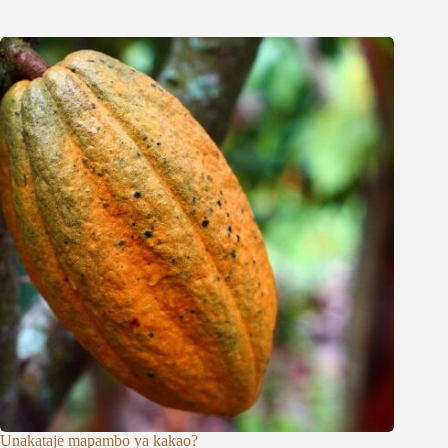
Unakataje mapambo ya kakao?