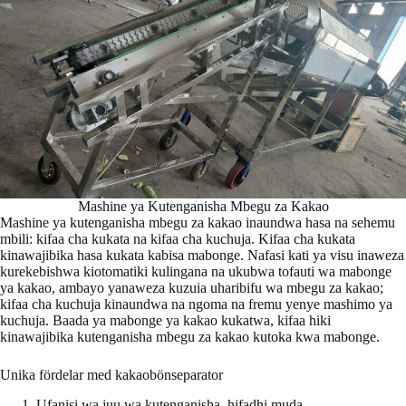
Mashine ya Kutenganisha Mbegu za Kakao
Mashine ya kutenganisha mbegu za kakao inaundwa hasa na sehemu
mbili: kifaa cha kukata na kifaa cha kuchuja. Kifaa cha kukata
kinawajibika hasa kukata kabisa mabonge. Nafasi kati ya visu inaweza
kurekebishwa kiotomatiki kulingana na ukubwa tofauti wa mabonge
ya kakao, ambayo yanaweza kuzuia uharibifu wa mbegu za kakao;
kifaa cha kuchuja kinaundwa na ngoma na fremu yenye mashimo ya
kuchuja. Baada ya mabonge ya kakao kukatwa, kifaa hiki
kinawajibika kutenganisha mbegu za kakao kutoka kwa mabonge.
Unika fördelar med kakaobönseparator
Ufanisi wa juu wa kutenganisha, hifadhi muda