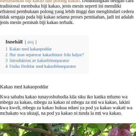
memisahkan biji kakao dan polong kakao
. Dibandingkan dengan cara
tradisional membuka biji kakao, jenis mesin seperti ini memiliki
efisiensi pembukaan polong yang lebih tinggi dan menghindari cedera
tidak sengaja pada biji kakao selama proses pemisahan, jadi ini adalah
jenis mesin pemisah biji kakao terbaik.
Innehåll
dölj
1
Kakao med kakaopoddar
2
Hur man separerar kakaobönor från baljor?
3
Introduktion av kakaobönseparator
4
Unika fördelar med kakaobönseparator
Kakao med kakaopoddar
Kwa sababu kakao tunayoshuhudia kila siku iko katika mfumo wa
mbegu za kakao, mbegu za kakao ni mbegu za mti wa kakao, lakini
kwa kweli, mbegu za kakao hukua ndani ya pod ya kakao wakati wa
mchakato wa ukuaji, na pod ya kakao ni tunda la mti wa kakao.