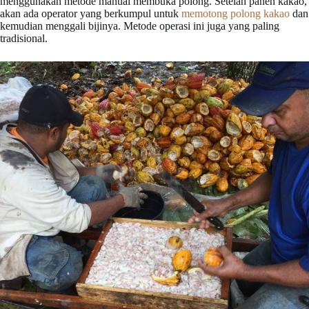
menggunakan metode manual membuka polong. Setelah panen kakao,
akan ada operator yang berkumpul untuk
memotong polong kakao
dan
kemudian menggali bijinya. Metode operasi ini juga yang paling
tradisional.