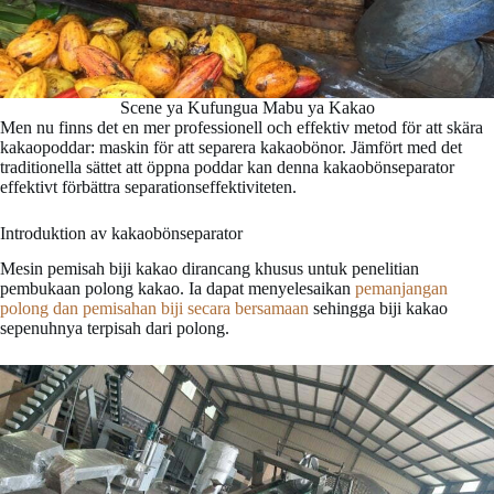
Scene ya Kufungua Mabu ya Kakao
Men nu finns det en mer professionell och effektiv metod för att skära
kakaopoddar: maskin för att separera kakaobönor. Jämfört med det
traditionella sättet att öppna poddar kan denna kakaobönseparator
effektivt förbättra separationseffektiviteten.
Introduktion av kakaobönseparator
Mesin pemisah biji kakao dirancang khusus untuk penelitian
pembukaan polong kakao. Ia dapat menyelesaikan
pemanjangan
polong dan pemisahan biji secara bersamaan
sehingga biji kakao
sepenuhnya terpisah dari polong.