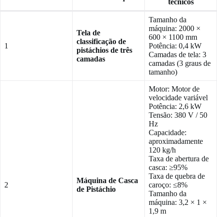
técnicos
Tamanho da
máquina: 2000 ×
Tela de
600 × 1100 mm
classificação de
1
Potência: 0,4 kW
pistáchios de três
Camadas de tela: 3
camadas
camadas (3 graus de
tamanho)
Motor: Motor de
velocidade variável
Potência: 2,6 kW
Tensão: 380 V / 50
Hz
Capacidade:
aproximadamente
120 kg/h
Taxa de abertura de
casca: ≥95%
Taxa de quebra de
Máquina de Casca
2
caroço: ≤8%
de Pistáchio
Tamanho da
máquina: 3,2 × 1 ×
1,9 m