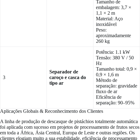
Tamanho de
embalagem: 3,7 ×
1,1 × 2 m
Material: Aço
inoxidável
Peso:
aproximadamente
260 kg
Potência: 1.1 kW
Tensão: 380 V / 50
Hz
Tamanho total: 0,9 ×
Separador de
0,9 × 1,6 m
3
caroço e casca do
Método de
tipo ar
separação: gravidade
fluxo de ar
Eficiência de
separação: 90–95%
Aplicações Globais & Reconhecimento dos Clientes
A linha de produção de descasque de pistáchios totalmente automática
foi aplicada com sucesso em projetos de processamento de frutos secos
em toda a África, Ásia Central, Europa de Leste e outras regiões. Os
clientes elogiam muito a sua estabilidade, eficiência de processamento