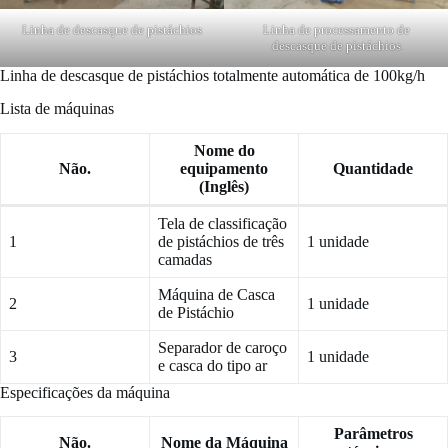
Linha de descasque de pistáchios
Linha de processamento de
descasque de pistáchios
Linha de descasque de pistáchios totalmente automática de 100kg/h
Lista de máquinas
Nome do
Não.
equipamento
Quantidade
(Inglês)
Tela de classificação
1
de pistáchios de três
1 unidade
camadas
Máquina de Casca
2
1 unidade
de Pistáchio
Separador de caroço
3
1 unidade
e casca do tipo ar
Especificações da máquina
Parâmetros
Não.
Nome da Máquina