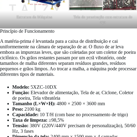
Estrutura da Máquina
Tela de peneiração com estrutura de
aço
Princípio de Funcionamento
A matéria-prima é levantada para a caixa de distribuição e cai
uniformemente na câmara de separação de ar. O fluxo de ar leva
embora as impurezas leves, que são coletadas por um coletor de poeira
ciclônico. Os grãos restantes passam por um ecrã vibratório, onde
tamanhos de malha diferentes separam resíduos grandes, resíduos
pequenos e grãos limpos. Ao trocar a malha, a máquina pode processar
diferentes tipos de materiais.
Modelo:
5XZC-10DX
Função:
Elevador de alimentação, Tela de ar, Ciclone, Coletor
de poeira, Tela vibratória
Tamanho (L×W×H):
4800 × 2500 × 3600 mm
Peso:
2100 kg
Capacidade:
10 T/H (com base no processamento de trigo)
Taxa de limpeza:
≥98,5%
Tensão:
380V (220V/440V precisam de personalização), 50/60
Hz, 3 fases
Dimensão da tela:
2400 mm × 1500 mm × 4 camadas