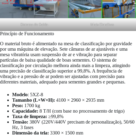
Sistema de Saída
Mais Detalhes
Princípio de Funcionamento
O material bruto é alimentado na mesa de classificação por gravidade
por uma máquina de elevação. Sete câmaras de ar ajustáveis e uma
mesa vibratória usam suspensão de ar e vibração para separar
partículas de baixa qualidade de boas sementes. O sistema de
classificação por circulação melhora ainda mais a limpeza, atingindo
uma precisão de classificação superior a 99,8%. A frequência de
vibração e a pressão de ar podem ser ajustadas com precisão para
diferentes materiais, adequado para sementes grandes e pequenas.
Modelo
: 5XZ-8
Tamanho (L×W×H):
4100 × 2960 × 2935 mm
Peso:
1700 kg
Capacidade:
8 T/H (com base no processamento de trigo)
Taxa de limpeza:
≥99,8%
Tensão:
380V (220V/440V precisam de personalização), 50/60
Hz, 3 fases
Dimensão da tela:
3300 × 1500 mm