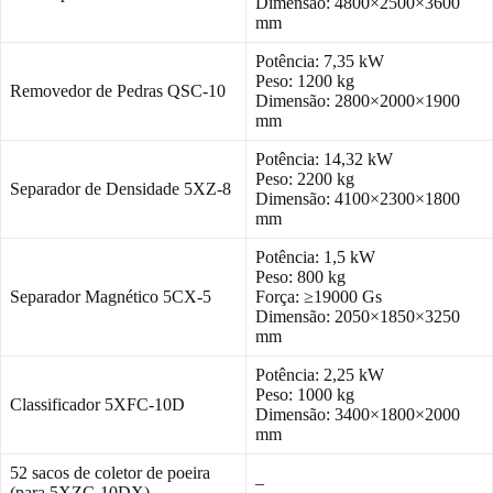
Dimensão: 4800×2500×3600
mm
Potência: 7,35 kW
Peso: 1200 kg
Removedor de Pedras QSC-10
Dimensão: 2800×2000×1900
mm
Potência: 14,32 kW
Peso: 2200 kg
Separador de Densidade 5XZ-8
Dimensão: 4100×2300×1800
mm
Potência: 1,5 kW
Peso: 800 kg
Separador Magnético 5CX-5
Força: ≥19000 Gs
Dimensão: 2050×1850×3250
mm
Potência: 2,25 kW
Peso: 1000 kg
Classificador 5XFC-10D
Dimensão: 3400×1800×2000
mm
52 sacos de coletor de poeira
–
(para 5XZC-10DX)