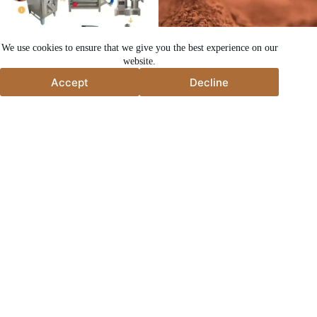
We use cookies to ensure that we give you the best experience on our
website.
Accept
Decline
Accept
Decline
Linha de Produção de Máquinas de
Cacau em pó
Pó de Cacau
Parceria com a Taizy
Ao escolher a Taizy, recebe orientação personalizada, soluções sob
medida e suporte técnico completo. Desde a seleção da máquina e
design do processo até instalação e comissionamento, a Taizy oferece
serviços profissionais para garantir que seu projeto de processamento
de cacau funcione de forma suave e eficiente. Também oferecemos
entrega rápida, assistência remota e suporte pós-venda a longo prazo
para uma produção sem preocupações.