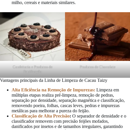
milho, cereais e materiais similares.
Confeitaria e Produtos de
Produtos de Chocolate
Panificação
Vantagens principais da Linha de Limpeza de Cacau Taizy
Alta Eficiência na Remoção de Impurezas:
Limpeza em
múltiplas etapas realiza pré-limpeza, remoção de pedras,
separação por densidade, separação magnética e classificação,
removendo poeira, folhas, cascas leves, pedras e impurezas
metálicas para melhorar a pureza do feijão.
Classificação de Alta Precisão
:
O separador de densidade e o
classificador removem com precisão feijões mofados,
danificados por insetos e de tamanhos irregulares, garantindo