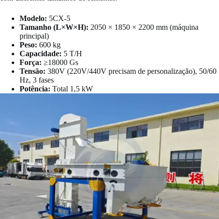
Modelo:
5CX-5
Tamanho (L×W×H):
2050 × 1850 × 2200 mm (máquina
principal)
Peso:
600 kg
Capacidade:
5 T/H
Força:
≥18000 Gs
Tensão:
380V (220V/440V precisam de personalização), 50/60
Hz, 3 fases
Potência:
Total 1,5 kW