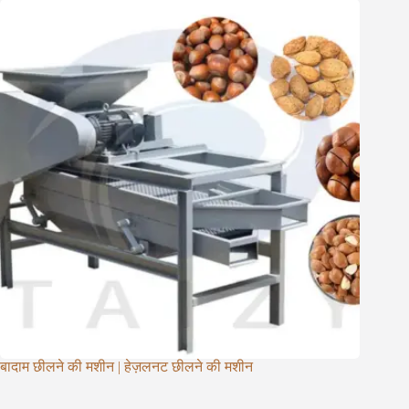
बादाम छीलने की मशीन | हेज़लनट छीलने की मशीन