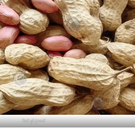
छिली हुई मूंगफली