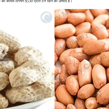
फली की कीमत लगभग $530 प्रति टन रहने की उम्मीद है।