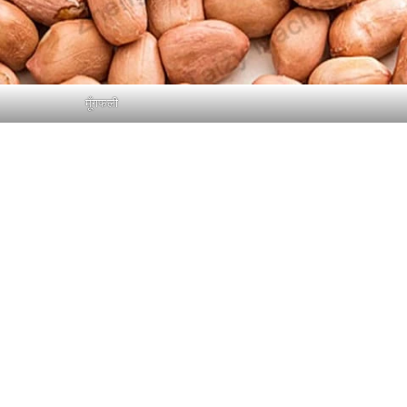
मूँगफली