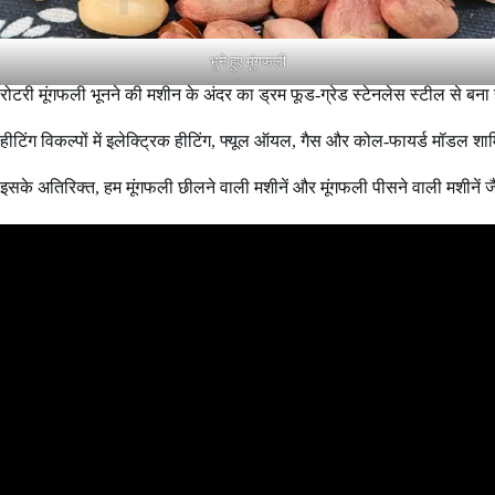
भुने हुए मूंगफली
रोटरी मूंगफली भूनने की मशीन के अंदर का ड्रम फूड-ग्रेड स्टेनलेस स्टील से बना
हीटिंग विकल्पों में इलेक्ट्रिक हीटिंग, फ्यूल ऑयल, गैस और कोल-फायर्ड मॉडल शाम
इसके अतिरिक्त, हम मूंगफली छीलने वाली मशीनें और मूंगफली पीसने वाली मशीनें जै