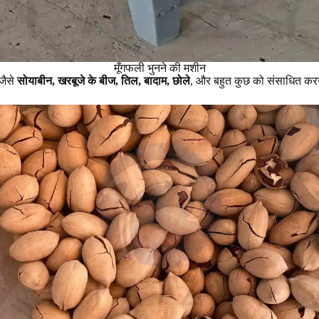
मूँगफली भुनने की मशीन
 जैसे
सोयाबीन, खरबूजे के बीज, तिल, बादाम, छोले
, और बहुत कुछ को संसाधित करन