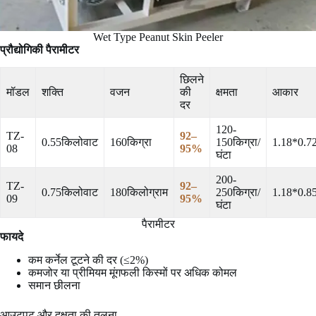
Wet Type Peanut Skin Peeler
प्रौद्योगिकी पैरामीटर
छिलने
मॉडल
शक्ति
वजन
की
क्षमता
आकार
दर
120-
TZ-
92–
0.55किलोवाट
160किग्रा
150किग्रा/
1.18*0.7
08
95%
घंटा
200-
TZ-
92–
0.75किलोवाट
180किलोग्राम
250किग्रा/
1.18*0.8
09
95%
घंटा
पैरामीटर
फायदे
कम कर्नेल टूटने की दर (≤2%)
कमजोर या प्रीमियम मूंगफली किस्मों पर अधिक कोमल
समान छीलना
आउटपुट और दक्षता की तुलना