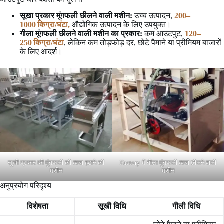
सूखा प्रकार मूंगफली छीलने वाली मशीन:
उच्च उत्पादन,
200–
1000 किग्रा/घंटा,
औद्योगिक उत्पादन के लिए उपयुक्त।
गीला
मूंगफली छीलने वाली मशीन का प्रकार
:
कम आउटपुट,
120–
250 किग्रा/घंटा
, लेकिन कम तोड़फोड़ दर, छोटे पैमाने या प्रीमियम बाजारों
के लिए आदर्श।
सूखी प्रकार की मूंगफली की त्वचा हटाने की
Factory में गीला मूंगफली त्वचा छीलने वाली
मशीन
मशीन
अनुप्रयोग परिदृश्य
विशेषता
सूखी विधि
गीली विधि