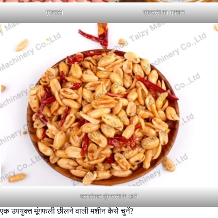
मूंगफली
मूंगफली का मक्खन
मसालेदार मूंगफली के आधे
एक उपयुक्त मूंगफली छीलने वाली मशीन कैसे चुनें?