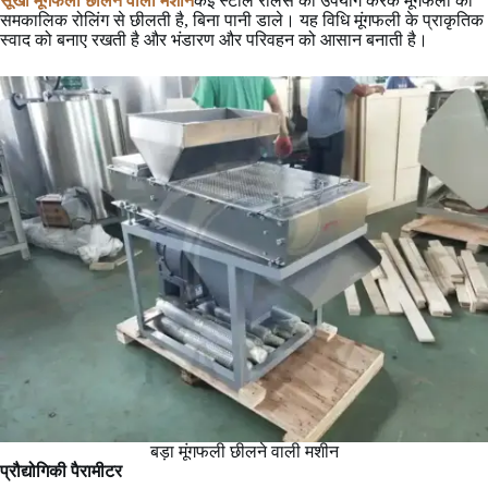
सूखी मूंगफली छीलने वाली मशीन
कई स्टील रोलर्स का उपयोग करके मूंगफली को
समकालिक रोलिंग से छीलती है, बिना पानी डाले। यह विधि मूंगफली के प्राकृतिक
स्वाद को बनाए रखती है और भंडारण और परिवहन को आसान बनाती है।
बड़ा मूंगफली छीलने वाली मशीन
प्रौद्योगिकी पैरामीटर