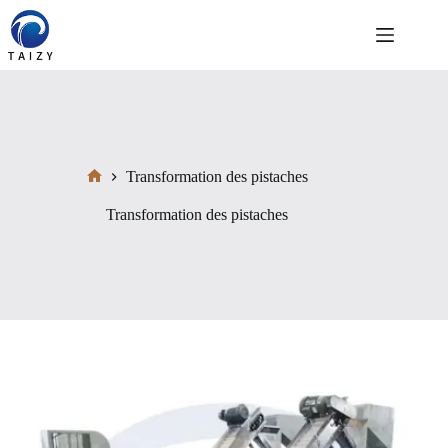
Passer
au
contenu
Transformation des pistaches
Accueil
Transformation des pistaches