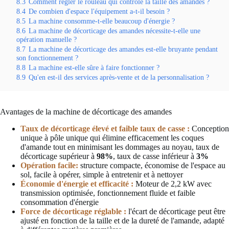
8.3
Comment régler le rouleau qui contrôle la taille des amandes ?
8.4
De combien d'espace l'équipement a-t-il besoin ?
8.5
La machine consomme-t-elle beaucoup d'énergie ?
8.6
La machine de décorticage des amandes nécessite-t-elle une
opération manuelle ?
8.7
La machine de décorticage des amandes est-elle bruyante pendant
son fonctionnement ?
8.8
La machine est-elle sûre à faire fonctionner ?
8.9
Qu'en est-il des services après-vente et de la personnalisation ?
Avantages de la machine de décorticage des amandes
Taux de décorticage élevé et faible taux de casse :
Conception
unique à pôle unique qui élimine efficacement les coques
d'amande tout en minimisant les dommages au noyau, taux de
décorticage supérieur à
98%
, taux de casse inférieur à
3%
Opération facile:
structure compacte, économise de l'espace au
sol, facile à opérer, simple à entretenir et à nettoyer
Économie d'énergie et efficacité :
Moteur de 2,2 kW avec
transmission optimisée, fonctionnement fluide et faible
consommation d'énergie
Force de décorticage réglable :
l'écart de décorticage peut être
ajusté en fonction de la taille et de la dureté de l'amande, adapté