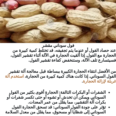
فول سوداني مقشر
عند حصاد الفول أو عندما يتم تجفيفه، قد تختلط كمية كبيرة من
الحجارة مع الفول. إذا أُلقيت الحجارة في الآلة أثناء تقشير الفول،
فسيتسارع تلف الآلة، وستنخفض كفاءة تقشير الفول.
من الأفضل انتقاء الحجارة الكبيرة ببساطة قبل معالجة آلة تقشير
الفول السوداني. إذا كانت هناك كمية كبيرة من الحجارة،
استخدم آلة
غربلة لإزالة الحجارة
.
الشفرات أو البكرات التالفة:
الحجارة أقوى بكثير من الفول
السوداني ويمكن أن تخدش أو تشوه أو حتى تكسر شفرات أو
بكرات آلة التقشير، مما يقلل من عمر المعدات.
تؤثر على جودة الفول السوداني:
قد تسحق الحجارة الفول
السوداني إلى شظايا أو مسحوق، مما يقلل من معدل السلامة