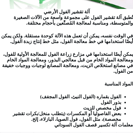
آلة تقشير الفول الأرضي
تُطبق آلة تقشير الفول على مجموعة واسعة من الآلات الصغيرة
والمتوسطة، ومناسبة لمعالجة المُصنِّعين بأحجام مختلفة.
في الوقت نفسه، يمكن أن تعمل هذه الآلة كوحدة مستقلة. ولكن يمكن
أيضًا استخدامها في خط معالجة الفول، مثل خط إنتاج زبدة الفول.
يمكن أيضًا استخدامها في مزارع زراعة الفول للمعالجة الأولية للفول،
ومعالجة المواد الخام من قبل معالجي البذور، ومعالجة المواد الخام
في مصانع استخلاص الزيت، ومعالجة المصانع لوجبات ووجبات خفيفة
من الفول.
المواد المناسبة
الفول بقماره (الفول النيئ، الفول المجفف)
بذور الفول
فول مخصص للزيت
بعض الفاصوليا أو المكسرات (يتطلب منخل/بكرات تقشير
مخصصة)، مثل الفول، فول الصويا، البازلاء، إلخ.
معلمات آلة تكسير قصف الفول السوداني