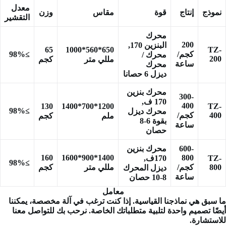
معدل
نموذج
إنتاج
قوة
مقاس
وزن
التقشير
محرك
200
البنزين 170
,
65
650*560*1000
TZ-
كجم/
≥98%
محرك /
200
مللي متر
كجم
ساعة
محرك
ديزل
6 حصانا
محرك بنزين
300-
170 ف
,
400
130
1200*700*1400
TZ-
≥98%
محرك ديزل
400
كجم/
ملم
كجم
بقوة 6-8
ساعة
حصان
600-
محرك بنزين
160
1400*900*1600
800
TZ-
170ف
,
≥98%
800
كجم/
مللي متر
كجم
ديزل
المحرك
ساعة
8-10 حصان
معامل
ما سبق هي نماذجنا القياسية. إذا كنت ترغب في آلة مخصصة، يمكننا
أيضًا تصميم واحدة لتلبية متطلباتك الخاصة. نرحب بك للتواصل معنا
للاستشارة.