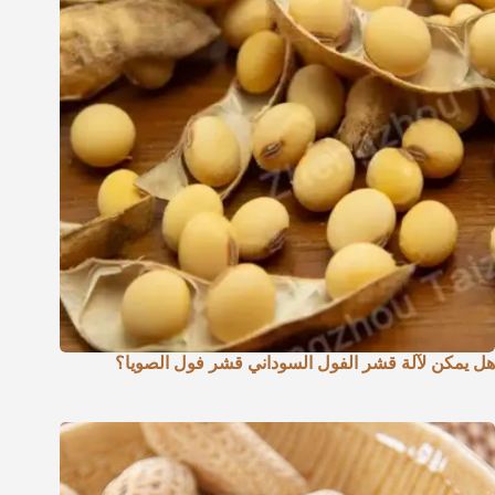
هل يمكن لآلة قشر الفول السوداني قشر فول الصويا؟