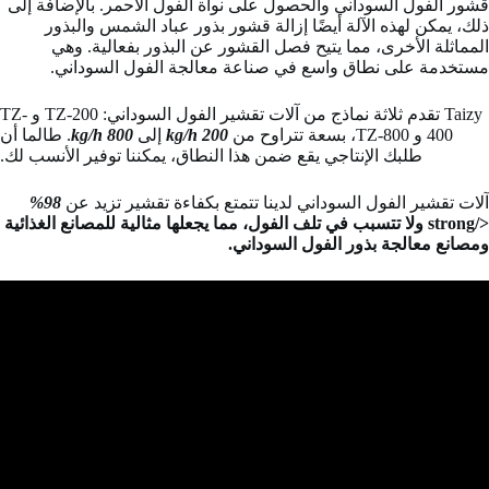
قشور الفول السوداني والحصول على نواة الفول الأحمر. بالإضافة إلى
ذلك، يمكن لهذه الآلة أيضًا إزالة قشور بذور عباد الشمس والبذور
المماثلة الأخرى، مما يتيح فصل القشور عن البذور بفعالية. وهي
مستخدمة على نطاق واسع في صناعة معالجة الفول السوداني.
Taizy تقدم ثلاثة نماذج من آلات تقشير الفول السوداني: TZ-200 و TZ-
400 و TZ-800، بسعة تتراوح من
200 kg/h
إلى
800 kg/h
. طالما أن
طلبك الإنتاجي يقع ضمن هذا النطاق، يمكننا توفير الأنسب لك.
آلات تقشير الفول السوداني لدينا تتمتع بكفاءة تقشير تزيد عن
98%
</strong ولا تتسبب في تلف الفول، مما يجعلها مثالية للمصانع الغذائية
ومصانع معالجة بذور الفول السوداني.