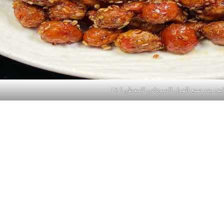
يف يتم صنع الفول السوداني المغطى؟ 15