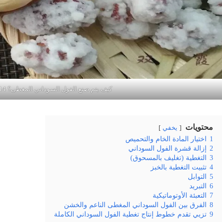
كيف يتم صنع الفول السوداني المغطى؟ 14
محتويات
يخفي
1
اختيار المادة الخام والتحميص
2
إزالة قشرة الفول السوداني
3
التغطية (تغليف بالمسحوق)
4
تثبيت التغطية بالخبز
5
التوابل
6
التبريد
7
التعبئة الأوتوماتيكية
8
الفرق بين الفول السوداني المغطى الناعم والخشن
9
تزيي تقدم خطوط إنتاج تغطية الفول السوداني الكاملة